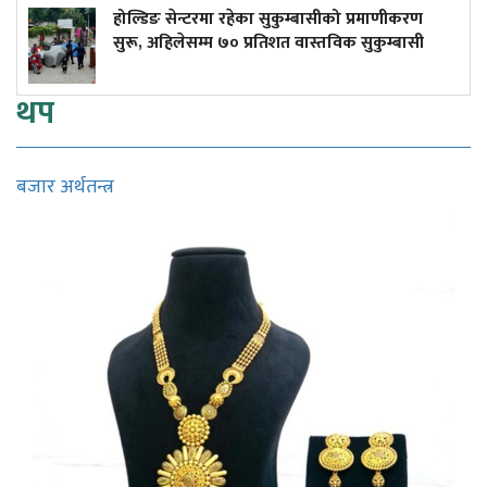
सेन्टरमा रहेका सुकुम्बासीको प्रमाणीकरण
कारागार का
िलेसम्म ७० प्रतिशत वास्तविक सुकुम्बासी
ठक्कर दिँदा 
थप
बजार अर्थतन्त्र