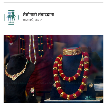
सेतोपाटी संवाददाता
काठमाडौं, जेठ ४