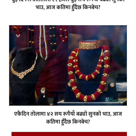
भाउ, आज कतिमा हुँदैछ किनबेच?
एकैदिन तोलामा ४२ सय रूपैयाँ बढ्यो सुनको भाउ, आज
कतिमा हुँदैछ किनबेच?