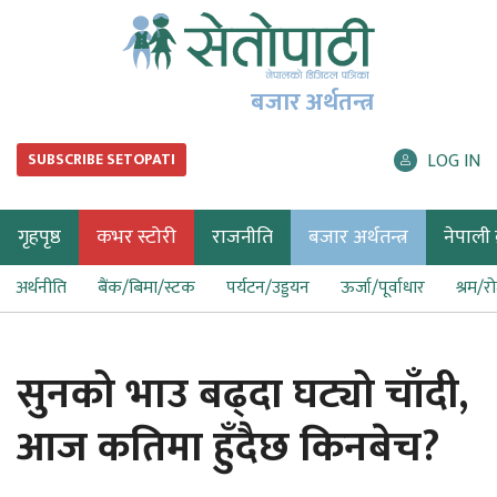
बजार अर्थतन्त्र
LOG IN
SUBSCRIBE SETOPATI
गृहपृष्ठ
कभर स्टोरी
राजनीति
बजार अर्थतन्त्र
नेपाली ब
अर्थनीति
बैंक/बिमा/स्टक
पर्यटन/उड्डयन
ऊर्जा/पूर्वाधार
श्रम/र
सुनको भाउ बढ्दा घट्यो चाँदी,
आज कतिमा हुँदैछ किनबेच?