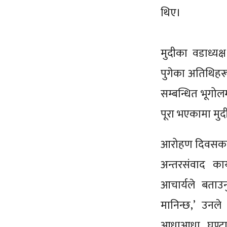
थिए।
मुदीका वडाध्यक्
पुगेका अतिथिहरूल
सम्बन्धित भूगो
पूरा भएकामा मु
आरोहण दिवसका अ
अन्तरसंवाद का
आचार्यले बता
मानिन्छ,’ उनल
आधाआधा घण्ट