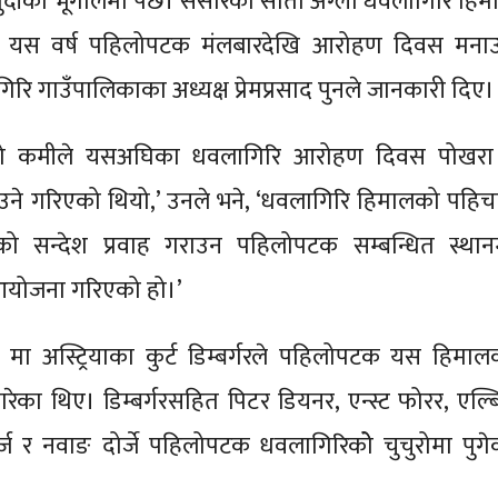
ुदीको भूगोलमा पर्छ। संसारको सातौं अग्लो धवलागिरि हिम
मा यस वर्ष पहिलोपटक मंलबारदेखि आरोहण दिवस मना
ि गाउँपालिकाका अध्यक्ष प्रेमप्रसाद पुनले जानकारी दिए।
को कमीले यसअघिका धवलागिरि आरोहण दिवस पोखरा
उने गरिएको थियो,’ उनले भने, ‘धवलागिरि हिमालको पहिच
हेको सन्देश प्रवाह गराउन पहिलोपटक सम्बन्धित स्थान
योजना गरिएको हो।’
 मा अस्ट्रियाका कुर्ट डिम्बर्गरले पहिलोपटक यस हिमाल
ा थिए। डिम्बर्गरसहित पिटर डियनर, एन्स्ट फोरर, एल्ब
दोर्ज र नवाङ दोर्जे पहिलोपटक धवलागिरिकोे चुचुरोमा पुगे