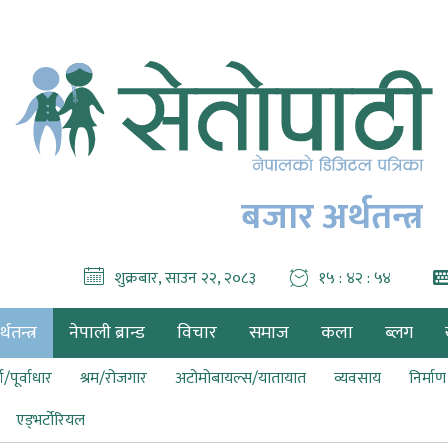
बजार अर्थतन्त्र
शुक्रबार, साउन २२, २०८३
१५ : ४२ : ५५
थतन्त्र
नेपाली ब्रान्ड
विचार
समाज
कला
ब्लग
ा/पूर्वाधार
श्रम/रोजगार
अटोमोबायल्स/यातायात
व्यवसाय
निर्मा
एड्भर्टोरियल