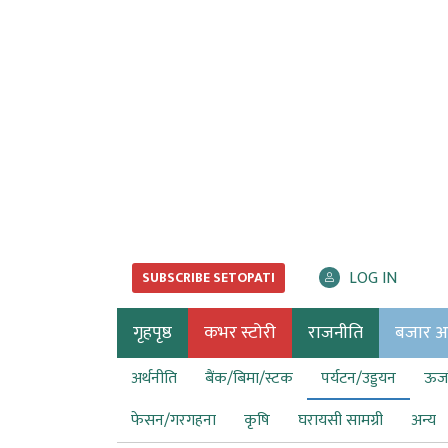
LOG IN
SUBSCRIBE SETOPATI
गृहपृष्ठ
कभर स्टोरी
राजनीति
बजार अर्
अर्थनीति
बैंक/बिमा/स्टक
पर्यटन/उड्डयन
ऊर्ज
फेसन/गरगहना
कृषि
घरायसी सामग्री
अन्य