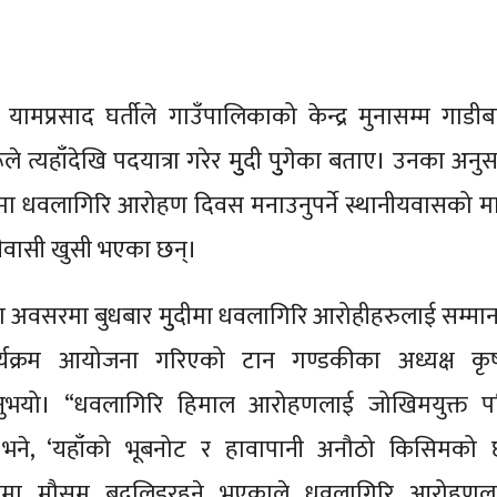
ष यामप्रसाद घर्तीले गाउँपालिकाको केन्द्र मुनासम्म गाडीब
े त्यहाँदेखि पदयात्रा गरेर मुुदी पुुगेका बताए। उनका अनुस
लमा धवलागिरि आरोहण दिवस मनाउनुपर्ने स्थानीयवासको म
दीवासी खुसी भएका छन्।
वसरमा बुधबार मुुदीमा धवलागिरि आरोहीहरुलाई सम्मान
र्यक्रम आयोजना गरिएको टान गण्डकीका अध्यक्ष कृष
उनुभयो। “धवलागिरि हिमाल आरोहणलाई जोखिमयुक्त प
े भने, ‘यहाँको भूबनोट र हावापानी अनौठो किसिमको 
ामा मौसम बदलिइरहने भएकाले धवलागिरि आरोहणल