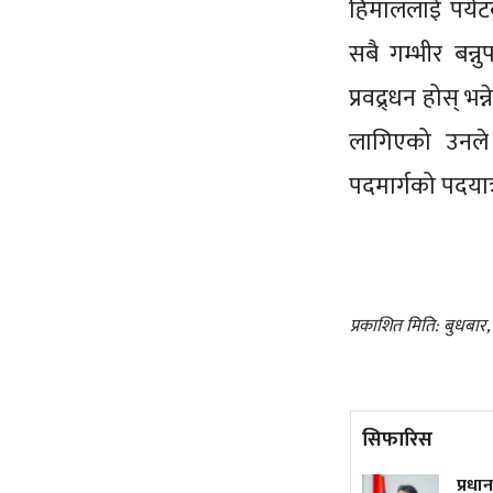
हिमाललाई पर्यट
सबै गम्भीर बन्
प्रवद्र्धन होस् 
लागिएको उनले
पदमार्गको पदयात
प्रकाशित मिति: बुधबार
सिफारिस
ट्रम्पले फेरि जारी गरे जन्मकै
प्रधानमन