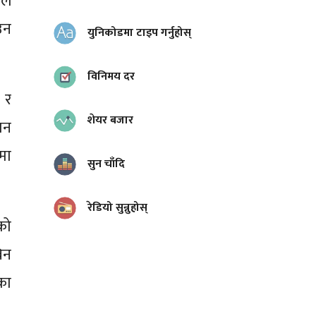
ाल
उन
युनिकोडमा टाइप गर्नुहोस्
विनिमय दर
 र
शेयर बजार
ान
मा
सुन चाँदि
रेडियो सुन्नुहोस्
को
िन
का