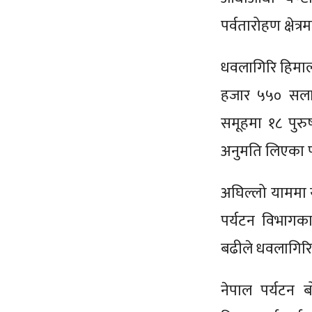
पर्वतारोहण क्षेत
धवलागिरि हिम
हजार ५५० सला
समूहमा १८ पुर
अनुमति लिएका प
अघिल्लो याममा
पर्यटन विभागक
बढीले धवलागिर
नेपाल पर्यटन ब