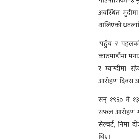
गाउँपालिका–४ म
अवस्थित मुदी
थालिएको धवलागिर
‘पहुँच र पहल
काठमाडौंमा मना
र म्याग्दीमा र
आरोहण दिवस आ
सन् १९६० मे १३
सफल आरोहण गरेक
सेल्वर्ट, निमा 
थिए।