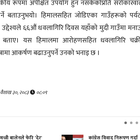
कीय रूपमा अपेक्षित उपयोग हुन नसकेकोप्रति सरोकारवा
नुपर्ने बताउनुभयो। हिमालसहित जोडिएका गाउँहरूको पर्य
भन्ने उद्देश्यले ६६औं धवलागिरि दिवस यहाँको मुदी गाउँमा मन
 बताए। यस हिमालमा आरोहणसहित धवलागिरि चक्र
्रामा आकर्षण बढाउनुपर्ने उनको भनाइ छ ।
, वैशाख ३०, २०८३
०८:०९
्त्री बालेनले फेरि 'देर'
कांग्रेस विवाद निरूपण गर्दा