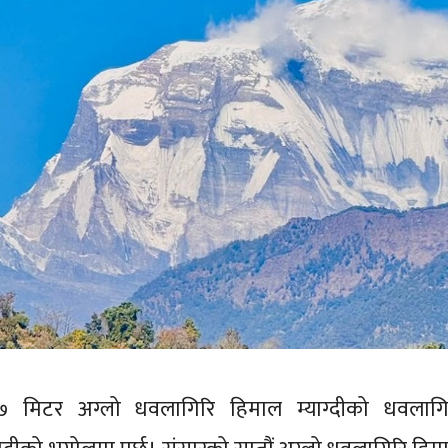
मिटर अग्लो धवलागिरि हिमाल म्याग्दीको धवलागि