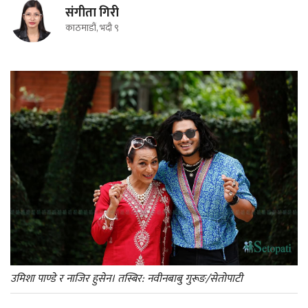
संगीता गिरी
काठमाडौं, भदौ ९
उमिशा पाण्डे र नाजिर हुसेन। तस्बिर: नवीनबाबु गुरूङ/सेतोपाटी