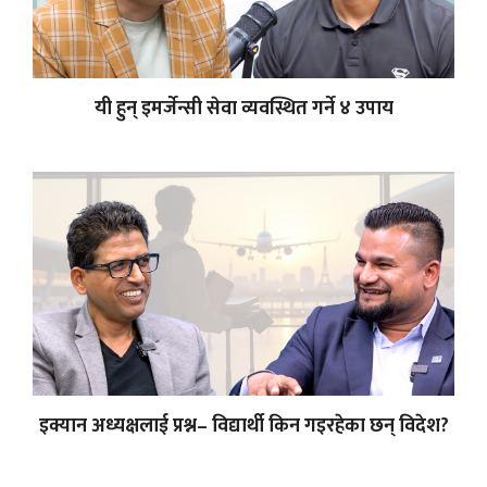
यी हुन् इमर्जेन्सी सेवा व्यवस्थित गर्ने ४ उपाय
इक्यान अध्यक्षलाई प्रश्न– विद्यार्थी किन गइरहेका छन् विदेश?