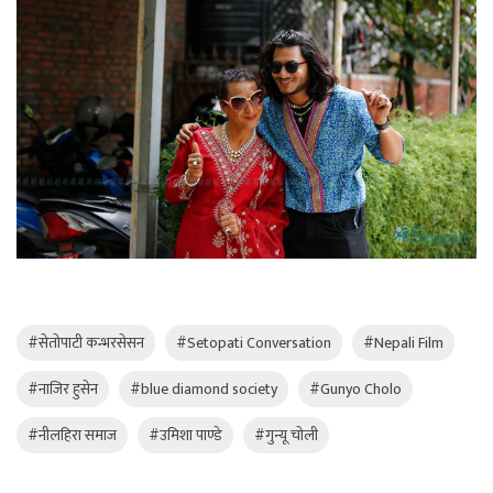
#सेतोपाटी कन्भरसेसन
#Setopati Conversation
#Nepali Film
#नाजिर हुसेन
#blue diamond society
#Gunyo Cholo
#नीलहिरा समाज
#उमिशा पाण्डे
#गुन्यू चोली