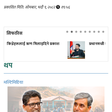
प्रकाशित मिति: सोमबार, भदौ ९, २०८२
१९:५६
सिफारिस
्रकाश
प्रधानमन्त्री बालेनले फेरि 'देर' नगरून्!
थप
मल्टिमिडिया