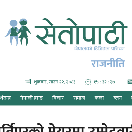
राजनीति
शुक्रबार, साउन २२, २०८३
१५ : ३२ : २९
थतन्त्र
नेपाली ब्रान्ड
विचार
समाज
कला
ब्लग