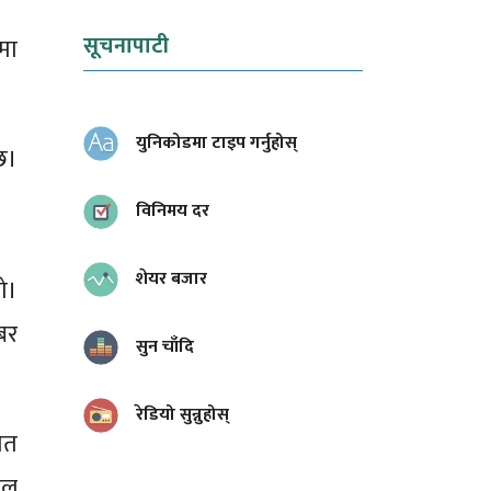
सूचनापाटी
दमा
युनिकोडमा टाइप गर्नुहोस्
छ।
विनिमय दर
शेयर बजार
ो।
बर
सुन चाँदि
रेडियो सुन्नुहोस्
ेत
ाल