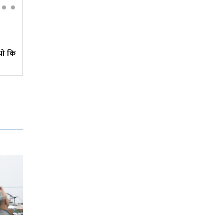
वर्षकै सबभन्दा धेरै कमाउने
मलयालम क्राइम थ्रिलर, हेर्नुस्
यो कि
युट्युबमा