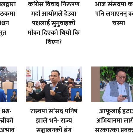
ालद्वारा
कांग्रेस विवाद निरूपण
आज संसदमा कस
बैठकमा
गर्दा आयोगले देउवा
पनि लगाएनन् 
शोधन
पक्षलाई सुनुवाइको
चस्मा
तुत
मौका दिएको थियो कि
थिएन?
्रश्न-
रास्वपा सांसद मनिष
आफूलाई हटाउ
्त्रीको
झाले भने- राज्य
अभियानमा लाग
स अभाव
सञ्चालनको ढंग
सरकारका प्रवक्