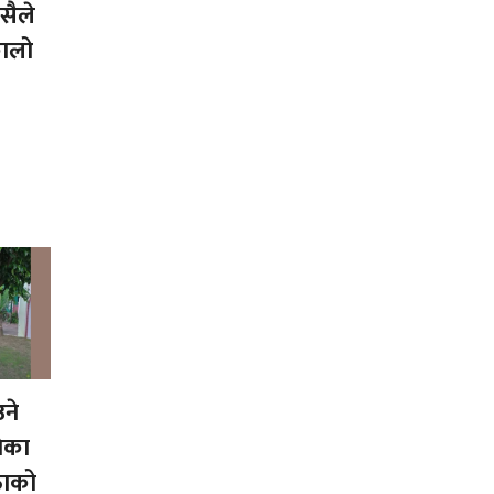
ैले
कालो
ने
ेका
ताको