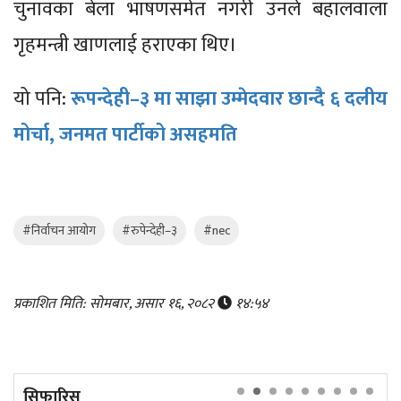
चुनावका बेला भाषणसमेत नगरी उनले बहालवाला
गृहमन्त्री खाणलाई हराएका थिए।
यो पनि:
रूपन्देही–३ मा साझा उम्मेदवार छान्दै ६ दलीय
मोर्चा, जनमत पार्टीको असहमति
#निर्वाचन आयोग
#रुपेन्देही–३
#nec
प्रकाशित मिति: सोमबार, असार १६, २०८२
१४:५४
सिफारिस