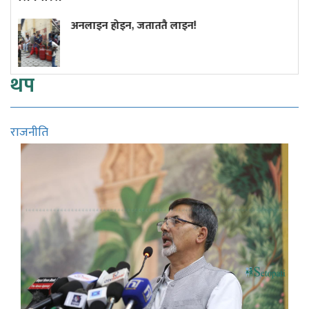
 जताततै लाइन!
अमेरिकी खुफिया रिप
राष्ट्रमाथि आक्रमण 
थप
राजनीति