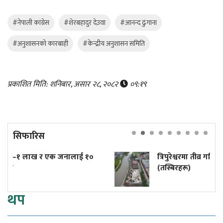
#नेपाली कांग्रेस
#शेरबहादुर देउवा
#आनन्द ढुंगाना
#अनुशासनको कारबाही
#केन्द्रीय अनुशासन समिति
प्रकाशित मिति: शनिबार, असार २८, २०८२
०९:१९
सिफारिस
ालाई १०
त्रिपुरेश्वरमा तीव्र गतिमा बनिरहेको टुकुचा प्रशोधन 
(तस्बिरहरू)
थप