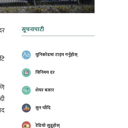
सूचनापाटी
दर
युनिकोडमा टाइप गर्नुहोस्
टि
विनिमय दर
णि
शेयर बजार
दी
सुन चाँदि
साद
रेडियो सुन्नुहोस्