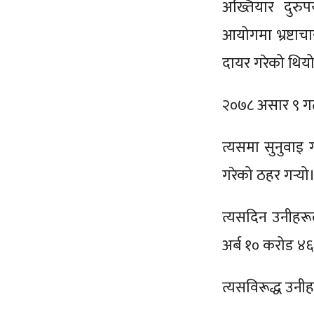
अख्तियार दुरु
आयोगमा भ्रष्टा
दायर गरेको थिय
२०७८ असार ९ गते
त्यसमा सुनुवाइ 
गरेको ठहर गर्‍य
त्यसदिन उनीहरू
अर्ब १० करोड ४
त्यसविरूद्ध उनी