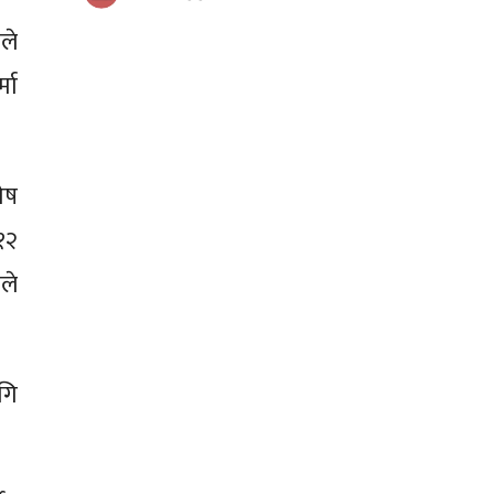
ले
मा
ेष
१२
ले
गि