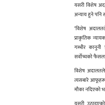
यसरी विशेष अदा
अन्याय हुने पनि 
‘विशेष अदालतल
प्राकृतिक न्याय
गम्भीर कानुनी 
सर्वोच्चको फैस
विशेष अदालतले 
त्यसबारे आफूहर
मौका नदिएको भने
यसरी उठाइएको 