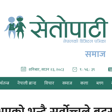
समाज
शनिबार, साउन २३, २०८३
९ : ५६ : ४०
थतन्त्र
नेपाली ब्रान्ड
विचार
समाज
कला
ब्लग