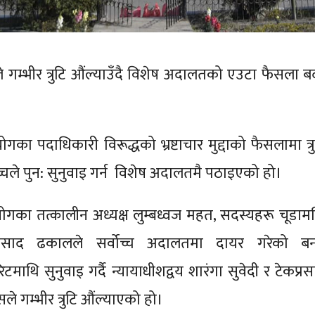
े गम्भीर त्रुटि औंल्याउँदै विशेष अदालतको एउटा फैसला ब
का पदाधिकारी विरूद्धको भ्रष्टाचार मुद्दाको फैसलामा त्रु
च्चले पुन: सुनुवाइ गर्न विशेष अदालतमै पठाइएको हो।
ोगका तत्कालीन अध्यक्ष लुम्बध्वज महत, सदस्यहरू चूडाम
प्रसाद ढकालले सर्वोच्च अदालतमा दायर गरेको बन्
रिटमाथि सुनुवाइ गर्दै न्यायाधीशद्वय शारंगा सुवेदी र टेकप्र
े गम्भीर त्रुटि औंल्याएको हो।