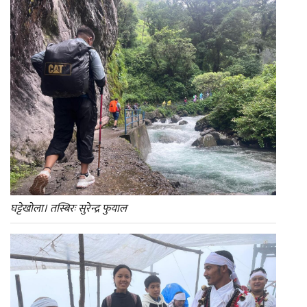
घट्टेखोला। तस्बिरः सुरेन्द्र फुयाल