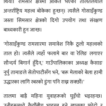
थियो। रामसार क्षेत्रमा अंकित भएका तालतलैयाले
अन्तर्राष्ट्रिय महत्त्व बोकेका हुन्छन्। त्यसैले गोसाइँकुण्ड
जस्ता सिमसार क्षेत्रको दिगो उपयोग तथा संरक्षण
बाध्यकारी हुन जान्छ।
'गोसाइँकुण्ड रामसारमा समावेश निकै ठूलो महत्त्वको
ताल हो। त्यसैले त्यहाँ फलामे बार वा रेलिङ लगाएर
सौन्दर्य बिगार्न हुँदैन,' गाउँपालिकाका अध्यक्ष कैसाङ
नुर्पु तामाङले सेतोपाटीसँग भने, 'बरू मेलाको बेला हामी
उद्धारका लागि रबरको डुंगा पनि राख्न सक्छौं।'
तालमा बाह्रै महिना युवाहरूको घुइँचो भइरहन्छ।
उनीहरूमध्ये कैयौंबीच भाइरल हुने खालका फोटो र