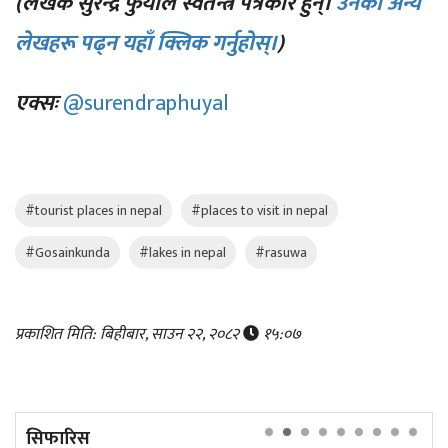
(लेखक सुरेन्द्र फुयाल स्वतन्त्र पत्रकार हुन्।
उनका अन्य
लेखहरू पढ्न यहाँ क्लिक गर्नुहोस्।
)
एक्सः
@surendraphuyal
#tourist places in nepal
#places to visit in nepal
#Gosainkunda
#lakes in nepal
#rasuwa
प्रकाशित मिति: बिहीबार, साउन २२, २०८२
१५:०७
सिफारिस