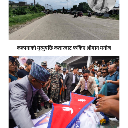
कल्पनाको मृत्युपछि कतारबाट फर्किए श्रीमान मनोज