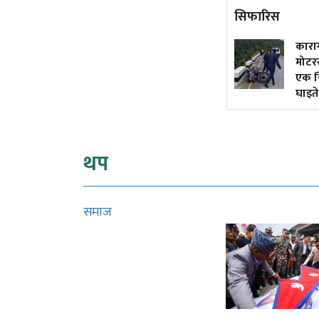
सिफारिस
५० वर्षमा अटोरिक्सा चालक
कारा
बनेकी सुशीला
मोटर
एक कि
घाइते
थप
समाज