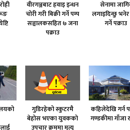
रोही
वीरगञ्जबाट हवाइ इन्धन
सेनामा जागि
ुरूङ
चोरी गरी बिक्री गर्ने पम्प
लगाइदिन्छु भनेर
ेष्टि
सञ्चालकसहित ७ जना
गर्ने पक्राउ
पक्राउ
यालयको
गुडिरहेको स्कुटरमै
कहिलेदेखि गर्न प
बेहोस भएका युवकको
गण्डकीमा गाँजा 
लाई
उपचार क्रममा मृत्यु