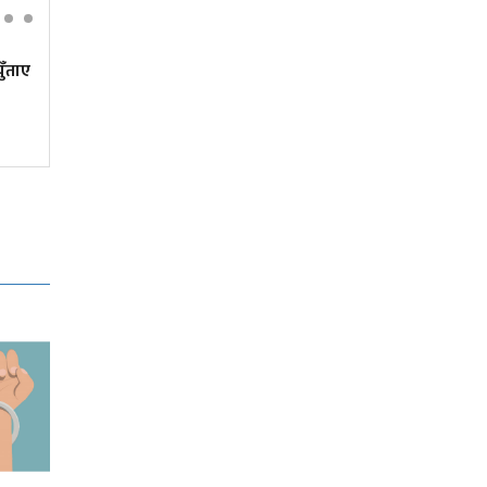
युँताए
गुडिरहेको स्कुटरमै बेहोस भएका
युवकको उपचार क्रममा मृत्यु