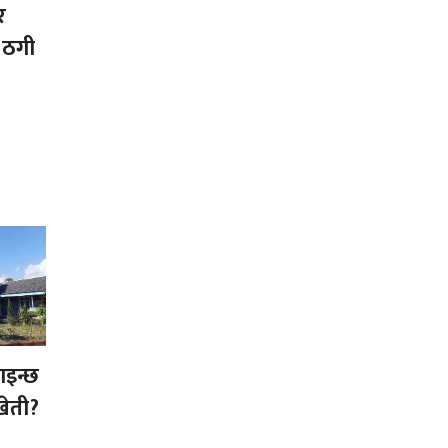
र
 ठगी
ाइन्छ
खेती?