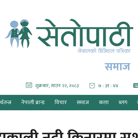
समाज
शुक्रबार, साउन २२, २०८३
७ : ३१ : ४५
थतन्त्र
नेपाली ब्रान्ड
विचार
समाज
कला
ब्लग