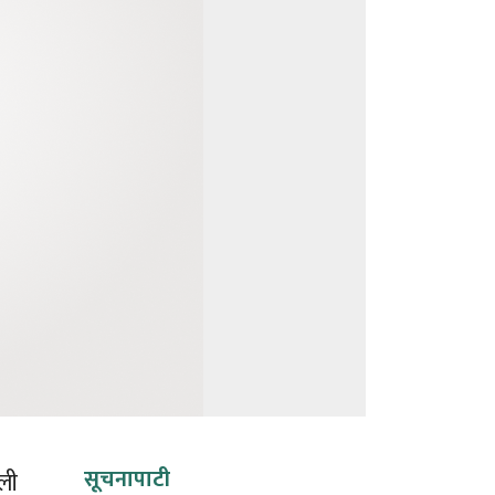
सूचनापाटी
ली