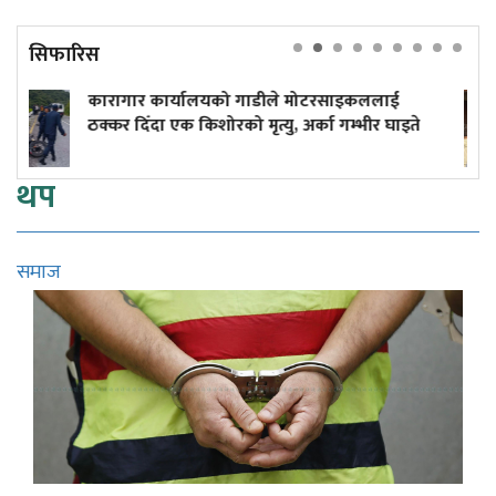
सिफारिस
गाडीले मोटरसाइकललाई
दुर्घटनाले डुबेको व्यवसाय, 
मृत्यु, अर्का गम्भीर घाइते
कमाइले
थप
समाज