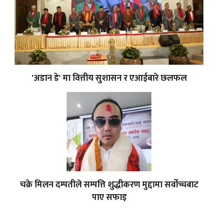
'अडान डे' मा वित्तीय सुशासन र एआईबारे छलफल
चक्रे मिलन दम्पतीले सम्पत्ति शुद्धीकरण मुद्दामा सर्वोच्चबाट
पाए सफाइ