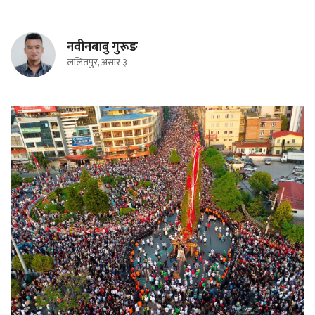
नवीनबाबु गुरूङ
ललितपुर, असार ३