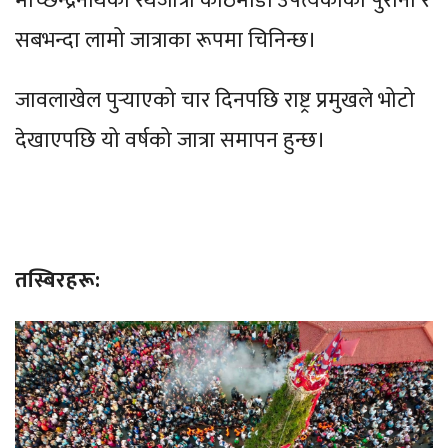
मच्छिन्द्रनाथको रथजात्रा काठमाडौं उपत्यकाको पुरानो र
सबभन्दा लामो जात्राका रूपमा चिनिन्छ।
जावलाखेल पुर्‍याएको चार दिनपछि राष्ट्र प्रमुखले भोटो
देखाएपछि यो वर्षको जात्रा समापन हुन्छ।
तस्बिरहरू: