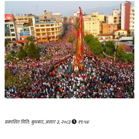
प्रकाशित मिति: बुधबार, असार ३, २०८३
१९:५४