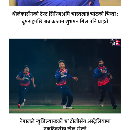
श्रीलंकासँगको टेस्ट सिरिजअघि भारतलाई चोटको चिन्ता :
बुमराहपछि अब कप्तान शुभमन गिल पनि घाइते
नेपालले न्युजिल्यान्डको ‘ए’ टोलीसँग अस्ट्रेलियामा
एकदिवसीय खेल खेल्ने