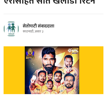
ऐरीसहित सात खेलाडी रिटेन
सेतोपाटी संवाददाता
काठमाडौं, असार ३