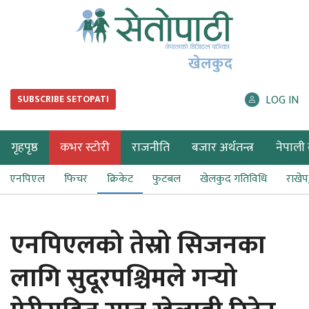
खेलकुद
LOG IN
SUBSCRIBE SETOPATI
गृहपृष्ठ
कभर स्टोरी
राजनीति
बजार अर्थतन्त्र
नेपाली ब
एनपिएल
फिचर
क्रिकेट
फुटबल
खेलकुद गतिविधि
राखे
एनपिएलको तेस्रो सिजनका
लागि सुदूरपश्चिमले गर्‍यो