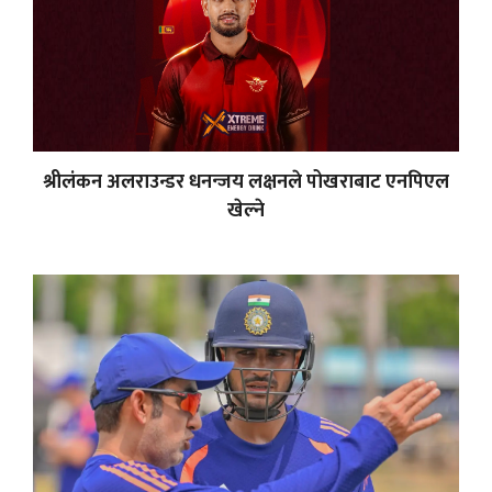
श्रीलंकन अलराउन्डर धनन्जय लक्षनले पोखराबाट एनपिएल
खेल्ने