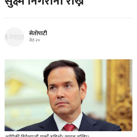
सुक्ष्म निगरानी राख्ने
सेतोपाटी
जेठ २०