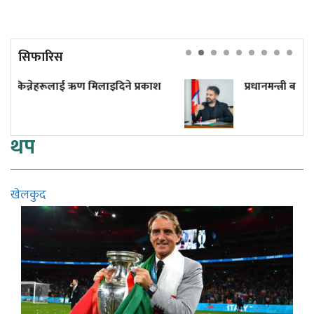
सिफारिस
इदिने प्रकाश
प्रधानमन्त्री बालेनले फेरि 'देर' नगरून्!
थप
खेलकुद