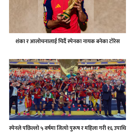
शंका र आलोचनालाई चिर्दै स्पेनका नायक बनेका टोरेस
स्पेनले पछिल्लो ५ वर्षमा जित्यो पुरूष र महिला गरी १६ उपाधि