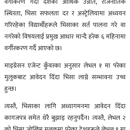
वर्गीकरण गर्दा देशको आर्थिक उन्नति, राजनीतिक
स्थिरता, भिसा सफलता दर र अस्ट्रेलियामा अध्ययन
गरिरहेका विद्यार्थीहरूले भिसाका सर्त पालना गरे वा
नगरेको विषयलाई प्रमुख आधार मान्दै हरेक ६ महिनामा
वर्गीरकरण गर्दै आएको छ।
माइग्रेसन एजेन्ट कुँवरका अनुसार लेभल १ मा परेका
मुलुकबाट आवेदन दिँदा भिसा लाग्ने सम्भावना उच्च
हुन्छ।
त्यस्तै, भिसाका लागि अध्यागमनमा आवेदन दिँदा
कागजपत्र समेत धेरै बुझाइ रहनुपर्दैन। त्यस्तै, लेभल २
को भिसा जोखिम मुलुकमा परेका देशहरूले लेभल १ मा