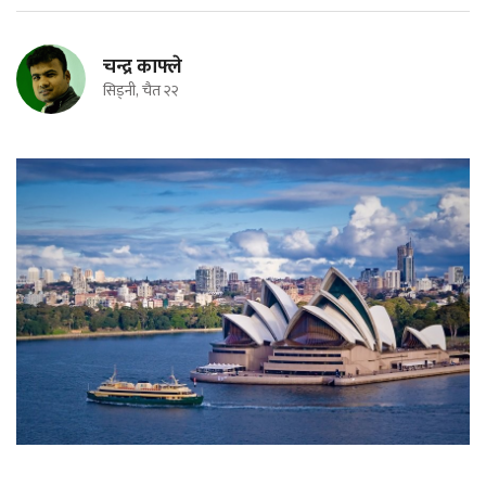
चन्द्र काफ्ले
सिड्नी, चैत २२