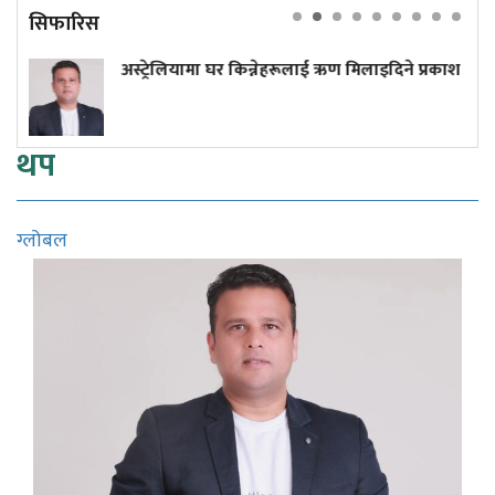
सिफारिस
यामा घर किन्नेहरूलाई ऋण मिलाइदिने प्रकाश
प्रधानमन्त्री 
थप
ग्लोबल