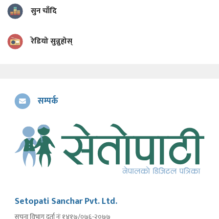
सुन चाँदि
रेडियो सुन्नुहोस्
सम्पर्क
Setopati Sanchar Pvt. Ltd.
सूचना विभाग दर्ता नंः १४१७/०७६-२०७७