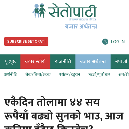
बजार अर्थतन्त्र
LOG IN
SUBSCRIBE SETOPATI
गृहपृष्ठ
कभर स्टोरी
राजनीति
बजार अर्थतन्त्र
नेपाली ब
अर्थनीति
बैंक/बिमा/स्टक
पर्यटन/उड्डयन
ऊर्जा/पूर्वाधार
श्रम/र
एकैदिन तोलामा ४४ सय
रूपैयाँ बढ्यो सुनको भाउ, आज