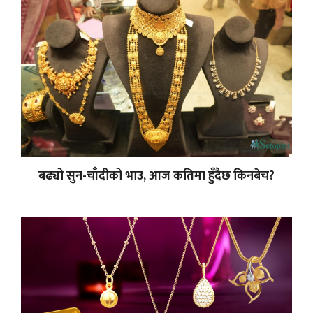
बढ्यो सुन-चाँदीको भाउ, आज कतिमा हुँदैछ किनबेच?