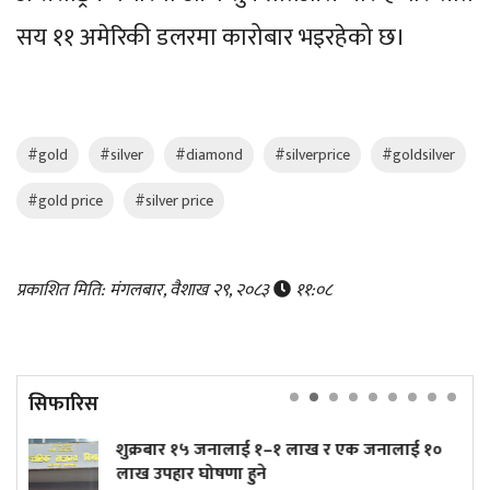
सय ११ अमेरिकी डलरमा कारोबार भइरहेको छ।
#gold
#silver
#diamond
#silverprice
#goldsilver
#gold price
#silver price
प्रकाशित मिति: मंगलबार, वैशाख २९, २०८३
११:०८
सिफारिस
बार १५ जनालाई १–१ लाख र एक जनालाई १०
त्रिपुरेश्व
हार घोषणा हुने
(तस्बिरहरू