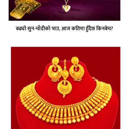
बढ्यो सुन-चाँदीको भाउ, आज कतिमा हुँदैछ किनबेच?