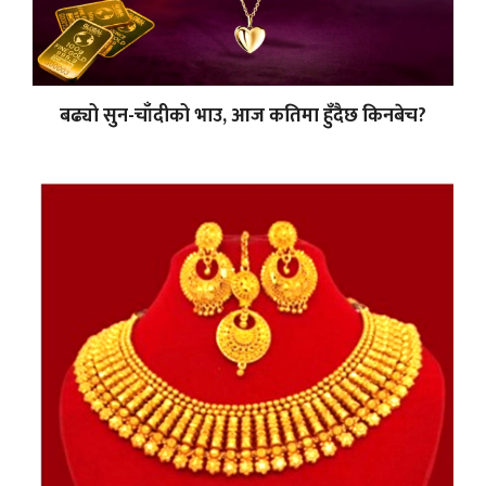
बढ्यो सुन-चाँदीको भाउ, आज कतिमा हुँदैछ किनबेच?