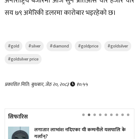
अन्तर्राष्ट्रिय बजारमा आज सुन प्रतिऔंस चार हजार चार
सय ७९ अमेरिकी डलरमा कारोबार भइरहेको छ।
#gold
#silver
#diamond
#goldprice
#goldsilver
#goldsilver price
प्रकाशित मिति: बुधबार, जेठ २०, २०८३
१०:५५
सिफारिस
ार लाभांश नदिएका यी कम्पनीले यसपालि के
ट्रम्पले
न्?
नदिने क