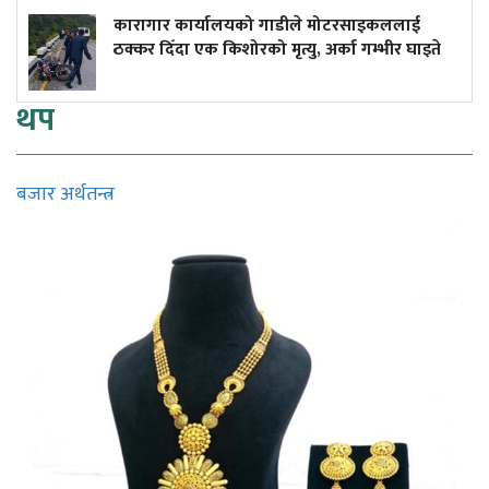
र कार्यालयको गाडीले मोटरसाइकललाई
दुर्घटनाले ड
ँदा एक किशोरको मृत्यु, अर्का गम्भीर घाइते
कमाइले
थप
बजार अर्थतन्त्र