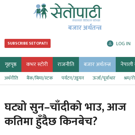
बजार अर्थतन्त्र
LOG IN
SUBSCRIBE SETOPATI
गृहपृष्ठ
कभर स्टोरी
राजनीति
बजार अर्थतन्त्र
नेपाली ब
अर्थनीति
बैंक/बिमा/स्टक
पर्यटन/उड्डयन
ऊर्जा/पूर्वाधार
श्रम/र
घट्यो सुन–चाँदीको भाउ, आज
कतिमा हुँदैछ किनबेच?