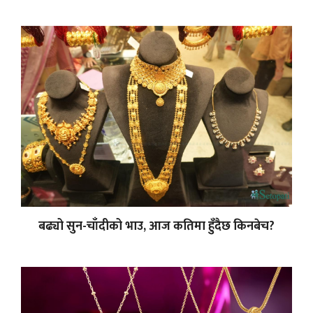
बढ्यो सुन-चाँदीको भाउ, आज कतिमा हुँदैछ किनबेच?