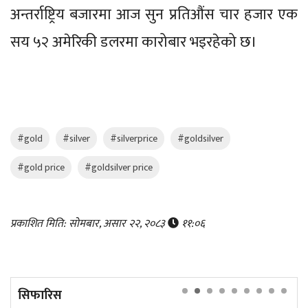
अन्तर्राष्ट्रिय बजारमा आज सुन प्रतिऔंस चार हजार एक
सय ५२ अमेरिकी डलरमा कारोबार भइरहेको छ।
#gold
#silver
#silverprice
#goldsilver
#gold price
#goldsilver price
प्रकाशित मिति: सोमबार, असार २२, २०८३
११:०६
सिफारिस