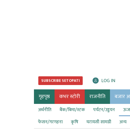
LOG IN
SUBSCRIBE SETOPATI
गृहपृष्ठ
कभर स्टोरी
राजनीति
बजार अर्
अर्थनीति
बैंक/बिमा/स्टक
पर्यटन/उड्डयन
ऊर्ज
फेसन/गरगहना
कृषि
घरायसी सामग्री
अन्य