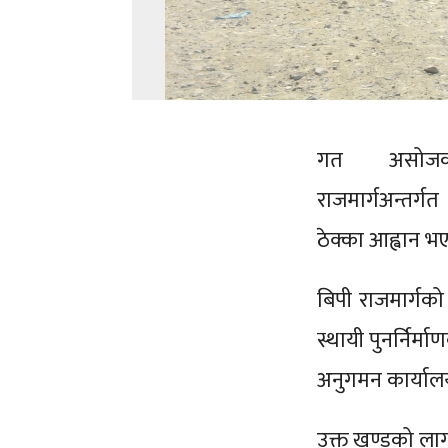
गत असोजको
राजमार्गअन्तर्ग
ठेक्का आह्वान 
बिपी राजमार्गक
स्थायी पुनर्निर
अनुगमन कार्यालय
उक्त खण्डको लागत