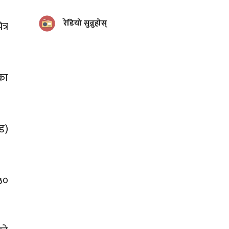
रेडियो सुन्नुहोस्
्र
का
ड)
 ५०