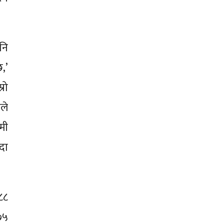
नि
,’
्रो
िले
मी
दा
८८
७५