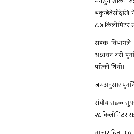
मनसुन सकिने बेल
भकुन्डेबेसीदेखि
८.७ किलोमिटर स
सडक विभागले बा
अध्ययन गरी पुनन
पारेको थियो।
जसअनुसार पुनर्नि
संघीय सडक सुपर
२८ किलोमिटर स
नालासहित १० 