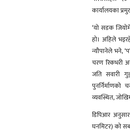
कार्यालयका प्रमु
‘यो सडक जियोमेटि
हो। अहिले भइरह
न्यौपानेले भने, 
चरण रिकभरी अन्तर
जति सवारी गुड्
पुनर्निर्माणको
व्यवस्थित, जोखिम
डिपिआर अनुसा
घनमिटर) को सब