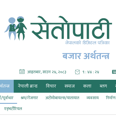
बजार अर्थतन्त्र
आइतबार, साउन २४, २०८३
९ : ४४ : २६
थतन्त्र
नेपाली ब्रान्ड
विचार
समाज
कला
ब्लग
ा/पूर्वाधार
श्रम/रोजगार
अटोमोबायल्स/यातायात
व्यवसाय
निर्मा
एड्भर्टोरियल