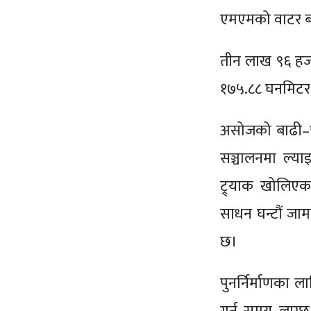
एमएमको वाटर बा
तीन लाख ९६ हजा
१७५.८८ घनमिटर पु
असोजको बाढी–पह
सञ्चालनमा ल्य
ट्र्याक खोलिए
साधन घन्टौं जा
छ।
पुनर्निर्माणका ल