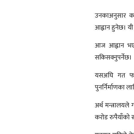
उनकाअनुसार काभ
आह्वान हुनेछ। यी
आज आह्वान भएक
सकिसक्नुपर्नेछ।
यसअघि गत फागु
पुनर्निर्माणका ल
अर्थ मन्त्रालयले
करोड रुपैयाँको स