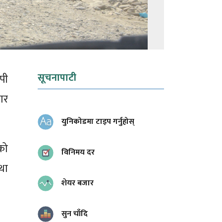
सूचनापाटी
पी
ार
युनिकोडमा टाइप गर्नुहोस्
को
विनिमय दर
था
शेयर बजार
सुन चाँदि