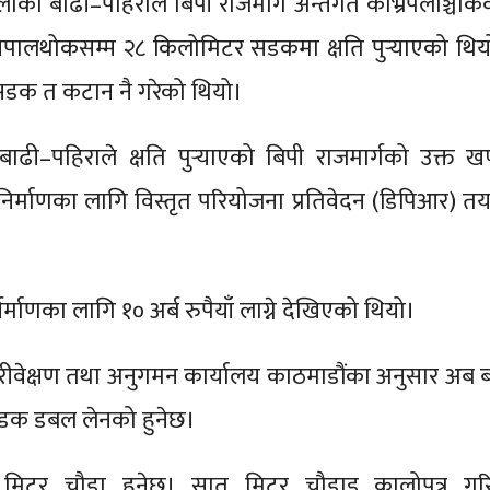
ाको बाढी–पहिरोले बिपी राजमार्ग अन्तर्गत काभ्रेपलाञ्चोक
 नेपालथोकसम्म २८ किलोमिटर सडकमा क्षति पुर्‍याएको थिय
डक त कटान नै गरेको थियो।
ढी–पहिराले क्षति पुर्‍याएको बिपी राजमार्गको उक्त खण
िर्माणका लागि विस्तृत परियोजना प्रतिवेदन (डिपिआर) तय
र्माणका लागि १० अर्ब रुपैयाँ लाग्ने देखिएको थियो।
ीवेक्षण तथा अनुगमन कार्यालय काठमाडौंका अनुसार अब बन्
डक डबल लेनको हुनेछ।
मिटर चौडा हुनेछ। सात मिटर चौडाइ कालोपत्र गरि