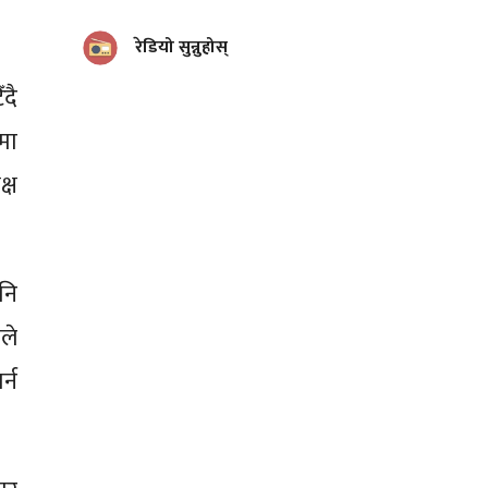
रेडियो सुन्नुहोस्
दै
मा
्ष
नि
ले
्न