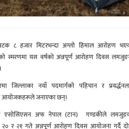
ो पटक ८ हजार मिटरभन्दा अग्लो हिमाल आरोहण भए
ो स्मरणमा यस वर्षको अन्नपूर्ण आरोहण दिवस लमजुङ
।
 जिल्लाका नयाँ पदमार्गको पहिचान र प्रवर्द्धनल
इने आयोजकहरूले जनाएका छन्।
्सिज एसोसिएसन अफ नेपाल (टान) गण्डकीले लमजुङ
जेठ २० र २१ गते अन्नपूर्ण आरोहण दिवस आयोजना गर्दै दोर्