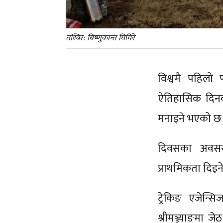
तस्बिर: बिष्णुकान्त घिमिरे
विश्वमै पहिल
ऐतिहासिक दिनक
मनाइने भएको छ
दिवसका अवसरमा
प्राथमिकता दि
ट्रेकिङ एजेन
श्रीमञ्ज्याङमा 