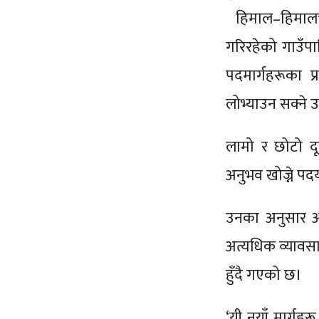
हिमाल–हिमालचुल
गरिरहेको गाउँप
पदमार्गहरूका प्
लोभ्याउन सक्ने
लामो र छोटो दूर
अनुभव खोज्ने पद
उनका अनुसार अन्
अत्यधिक व्यावसा
हुँदै गएको छ।
‘यी नयाँ मार्गहरू