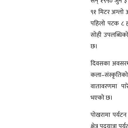
सन् १९५० जुन ३ 
९१ मिटर अग्लो अ
पहिलो पटक ८ ह
सोही उपलब्धिको
छ।
दिवसका अवसरमा दो
कला–संस्कृतिक
वातावरणमा पारे
भएको छ।
पोखरामा पर्यटन 
क्षेत्र पदयात्रा 