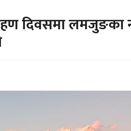
रोहण दिवसमा लमजुङका नय
े