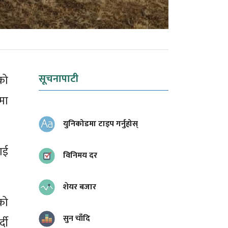
सूचनापाटी
को
मा
युनिकोडमा टाइप गर्नुहोस्
ाई
विनिमय दर
शेयर बजार
को
सुन चाँदि
दी