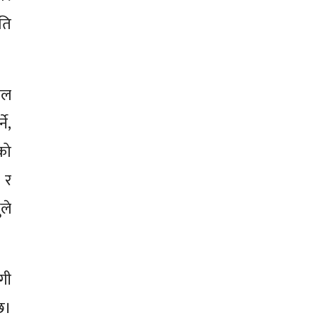
ति
ाल
े,
ेको
 र
ुले
गी
छ।