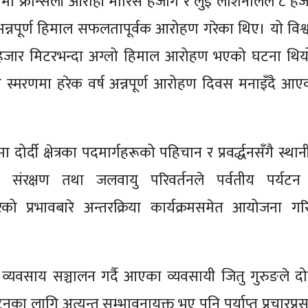
मा फ्रान्सेली आरोही मौरिस हर्जोग र लुई लाशनालले ८ हज
न्नपूर्ण हिमाल सफलतापूर्वक आरोहण गरेका थिए। यो विश्व
जार मिटरभन्दा अग्लो हिमाल आरोहण भएको घटना थिय
 स्मरणमा हरेक वर्ष अन्नपूर्ण आरोहण दिवस मनाइँदै आए
र्दी क्षेत्रका पदमार्गहरूको पहिचान र प्रवर्द्धनसँगै स्था
ो संरक्षण तथा जलवायु परिवर्तनले पर्वतीय पर्यटन
को प्रभावबारे अन्तरक्रिया कार्यक्रमसमेत आयोजना गरि
व्यवसाय सञ्चालन गर्दै आएका व्यवसायी जितु गुरुङले दोर्
पर्यटनका लागि अत्यन्त सम्भावनायुक्त भए पनि पर्याप्त प्रचारप्र