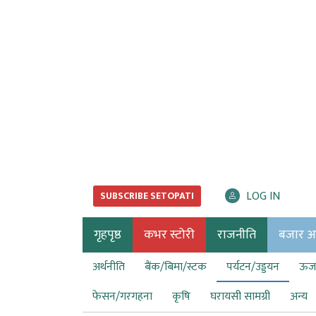
LOG IN
SUBSCRIBE SETOPATI
गृहपृष्ठ
कभर स्टोरी
राजनीति
बजार अर्
अर्थनीति
बैंक/बिमा/स्टक
पर्यटन/उड्डयन
ऊर्ज
फेसन/गरगहना
कृषि
घरायसी सामग्री
अन्य