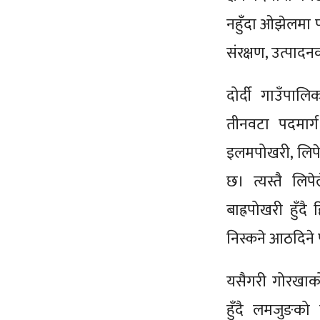
नहुँदा ओझेलमा पर
संरक्षण, उत्पादन
दोर्दी गाउँपाल
तीनवटा पदमार्ग
इलमपोखरी, लिपेले
छ। त्यस्तै लिपे
बाह्रपोखरी हुँदै
निस्कने आठदिने
यसैगरी गोरखाको
हुँदै लमजुङको 