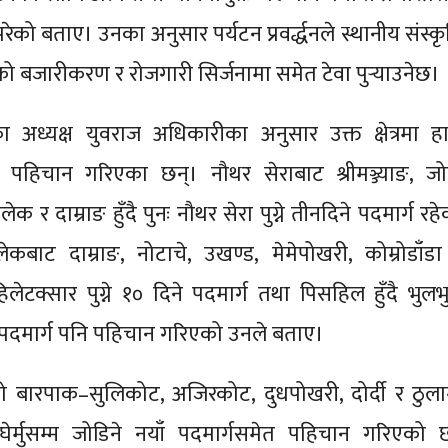
ेको बताए। उनका अनुसार पर्यटन प्रवर्द्धनले स्थानीय संस्कृ
को बजारीकरण र रोजगारी सिर्जनामा समेत टेवा पुर्‍याउनेछ।
िका अध्यक्ष युवराज अधिकारीका अनुसार उक्त क्षेत्रमा ह
 पहिचान गरिएका छन्। नौथर सेराबाट श्रीमञ्ज्याङ, जोर्न
क र दाम्राङ हुँदै पुनः नौथर सेरा पुग्ने तीनदिने पदमार्ग रह
लेकबाट दाम्राङ, नोटाचे, उखण्ड, मेमेपोखरी, कोम्रोडाँडा
 हिलेटक्सार पुग्ने १० दिने पदमार्ग तथा पिसहिल हुँदै भुलभ
 पदमार्ग पनि पहिचान गरिएको उनले बताए।
 बारपाक–सुलिकोट, अजिरकोट, दुधपोखरी, दोर्दी र ठुला
घेर्मुसम्म जोडिने नयाँ पदमार्गसमेत पहिचान गरिएको 