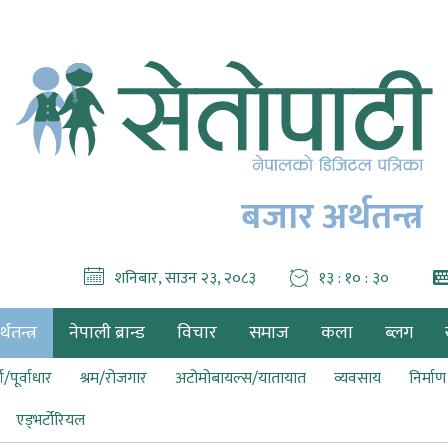
बजार अर्थतन्त्र
शनिबार, साउन २३, २०८३
१३ : १० : ३१
थतन्त्र
नेपाली ब्रान्ड
विचार
समाज
कला
ब्लग
ा/पूर्वाधार
श्रम/रोजगार
अटोमोबायल्स/यातायात
व्यवसाय
निर्मा
एड्भर्टोरियल