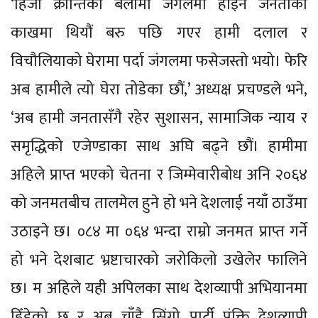
‘हिजो क्रान्तिको बेलामा जंगलमा होइन जनताको
काखमा थियौं बरु पछि गएर हामी दलाल र
विचौलियाको घेरामा पर्दा जंगलमा फसेजस्तो भयो। फेरि
अब हामीले त्यो घेरा तोडेका छौं,’ अध्यक्ष प्रचण्डले भने,
‘अब हामी जनतासँगै रहेर सुशासन, सामाजिक न्याय र
समृद्धिको एजेण्डाका साथ अघि बढ्ने छौं। हामीमा
अहिले प्राप्त भएको चेतना र जिम्मेवारीबोध अनि २०६४
को जनमतबीच तालमेल हुने हो भने देशलाई नयाँ ठाउँमा
उठाइने छ। ०८४ मा ०६४ भन्दा राम्रो जनमत प्राप्त गर्ने
हो भने देशबाट भ्रष्टाचारको जरोकिलो उखेलेर फालिने
छ। म अहिले यही अपिलका साथ देशव्यापी अभियानमा
हिँडेको छु र अब चाँडै सिंगो पार्टी पंक्ति देशव्यापी