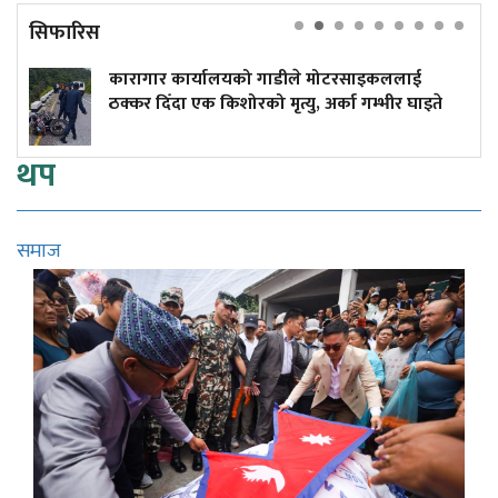
सिफारिस
यालयको गाडीले मोटरसाइकललाई
दुर्घटनाले डुबेको व
किशोरको मृत्यु, अर्का गम्भीर घाइते
कमाइले
थप
समाज