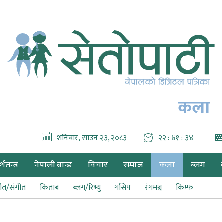
कला
शनिबार, साउन २३, २०८३
२२ : ४१ : ३५
थतन्त्र
नेपाली ब्रान्ड
विचार
समाज
कला
ब्लग
ीत/संगीत
किताब
ब्लग/रिभ्यु
गसिप
रंगमञ्च
किम्फ