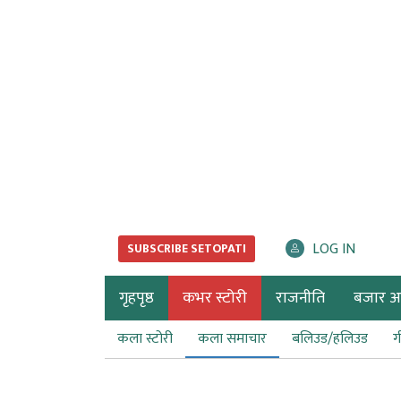
LOG IN
SUBSCRIBE SETOPATI
गृहपृष्ठ
कभर स्टोरी
राजनीति
बजार अर्
कला स्टोरी
कला समाचार
बलिउड/हलिउड
ग