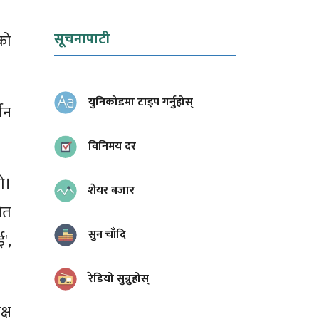
सूचनापाटी
एको
युनिकोडमा टाइप गर्नुहोस्
शन
विनिमय दर
ो।
शेयर बजार
ित
सुन चाँदि
',
रेडियो सुन्नुहोस्
्ष