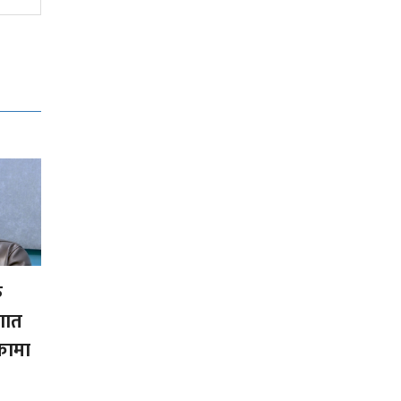
फ
ौगात
कामा