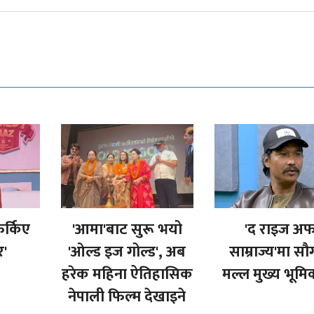
र्किए
'आमा'बाट सुरू भयो
'द राइज अ
र'
'ओल्ड इज गोल्ड', अब
साम्राज्य'मा स
हरेक महिना ऐतिहासिक
मल्ल मुख्य भूमि
नेपाली फिल्म देखाइने