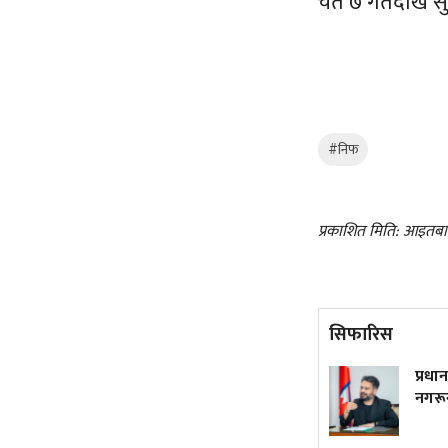
चैत ७ गतेदेखि 
#निफ
प्रकाशित मिति: आइतबा
सिफारिस
ट्रम्पले फेरि जारी गरे जन्मकै
प्रधान
आधारमा नागरिकता नदिने
नगरून
कार्यकारी आदेश