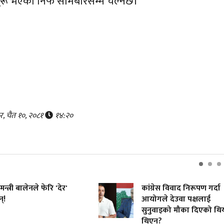
सुरू भएको निफ सोमबारसम्म चल्नेछ।
र, चैत १०, २०८१
१४:२०
मन्त्री बालेनले फेरि 'देर'
कांग्रेस विवाद निरूपण गर्दा
्!
आयोगले देउवा पक्षलाई
सुनुवाइको मौका दिएको थि
थिएन?