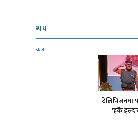
थप
कला
टेलिभिजनमा फ
'हर्के हल्दा