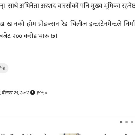
न्। साथै अभिनेता अरशद वारसीको पनि मुख्य भूमिका रहने
 खानको होम प्रोडक्सन रेड चिलीज इन्टरटेनमेन्टले निर्म
ो बजेट २०० करोड भारू छ।
किङ
र, वैशाख २९, २०८२
१८:५०