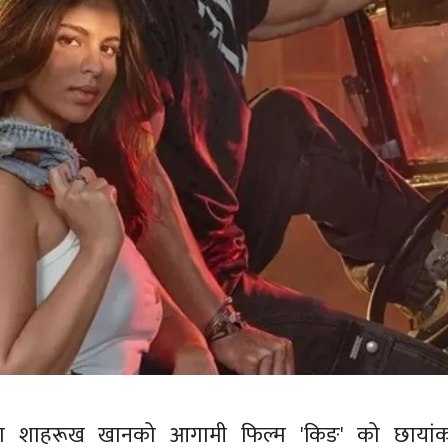
ा शाहरूख खानको आगामी फिल्म 'किङ' को छायां