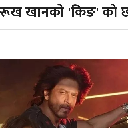
हरूख खानको 'किङ' को 