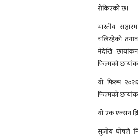
रोकिएको छ।
भारतीय सञ्चार
चलिरहेको तनाव
मेदेखि छायांक
फिल्मको छायांक
यो फिल्म २०२
फिल्मको छायांकन
यो एक एक्सन थ्र
सुजोय घोषले नि