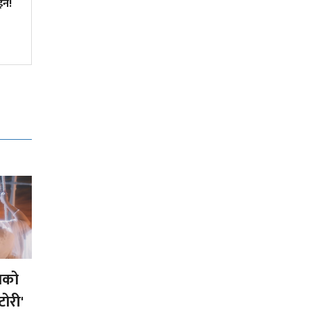
इन!
'इथा' अर्थात् इतिहास, दर्शन र नारी
चेतनाको त्रिवेणी
ाको
ोरी'