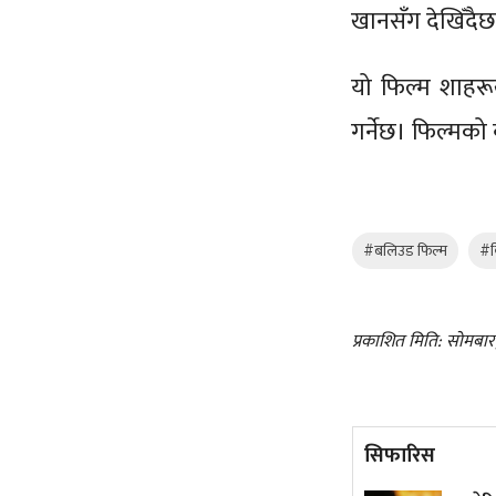
खानसँग देखिँदैछ
यो फिल्म शाहरूख
गर्नेछ। फिल्मक
#बलिउड फिल्म
#
प्रकाशित मिति: सोमबा
सिफारिस