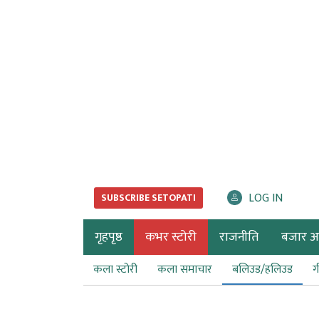
LOG IN
SUBSCRIBE SETOPATI
गृहपृष्ठ
कभर स्टोरी
राजनीति
बजार अर्
कला स्टोरी
कला समाचार
बलिउड/हलिउड
ग