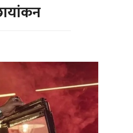
छायांकन