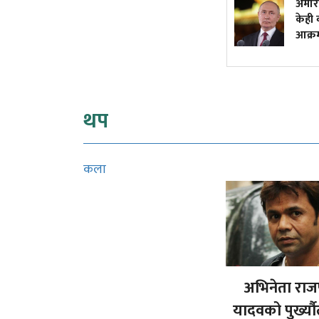
वर्षकै सबभन्दा धेरै कमाउने
अमेरि
मलयालम क्राइम थ्रिलर, हेर्नुस्
केही व
युट्युबमा
आक्र
थप
कला
अभिनेता रा
यादवको पुर्ख्य