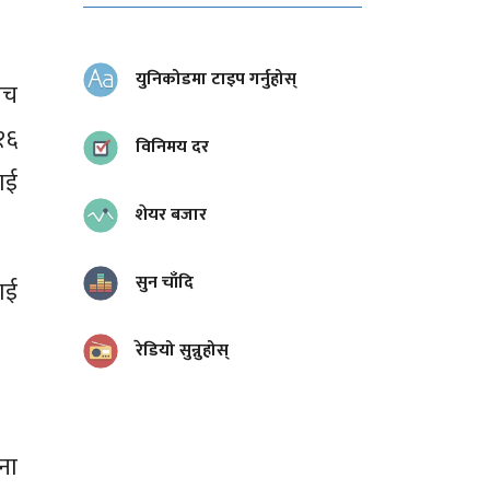
युनिकोडमा टाइप गर्नुहोस्
ीच
१६
विनिमय दर
ाई
शेयर बजार
सुन चाँदि
ाई
रेडियो सुन्नुहोस्
ना