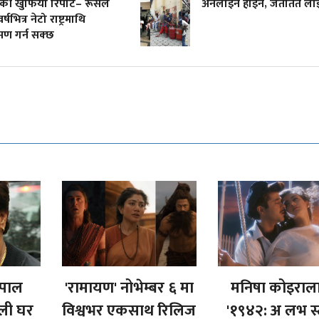
की खुफिया रिपोर्ट– रूसले
अनलाइन होइन, जताततै ला
र्षभित्र नेटो राष्ट्रमाथि
मण गर्न सक्छ
जपाल
'रामायण' नोभेम्बर ६ मा
मनिषा कोइराल
ौली घर
विश्वभर एकसाथ रिलिज
'१९४२: अ लभ स्ट