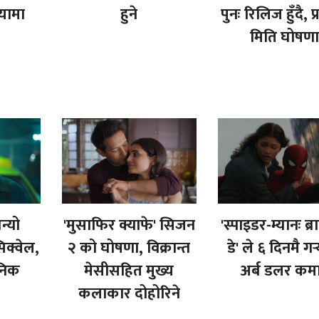
ियामा
हुने
पुनः रिलिज हुँदै, प
मिति घोषण
न्यो
'मुसाफिर क्याफे' सिजन
'स्पाइडर-म्यानः ब्रान
क्वेल,
२ को घोषणा, विक्रान्त
डे' ले ६ दिनमै गर्
जनिक
मेसीसहित मुख्य
अर्ब डलर कम
कलाकार दोहोरिने