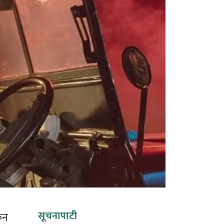
सूचनापाटी
कन