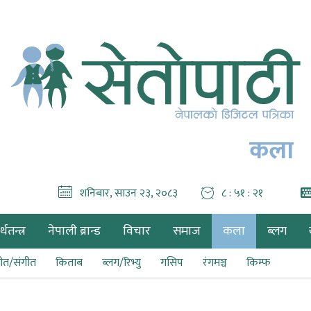
कला
शनिबार, साउन २३, २०८३
८ : ५१ : २२
थतन्त्र
नेपाली ब्रान्ड
विचार
समाज
कला
ब्लग
ीत/संगीत
किताब
ब्लग/रिभ्यु
गसिप
रंगमञ्च
किम्फ