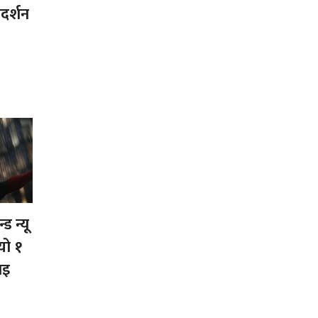
्रदर्शन
ा
्ड न्यू
‍यो १
ाइ