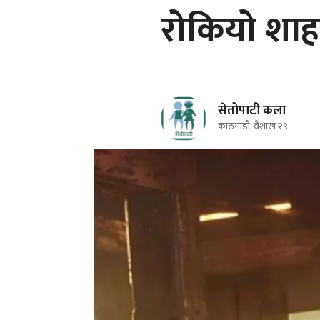
रोकियो शा
सेतोपाटी कला
काठमाडौं, वैशाख २९