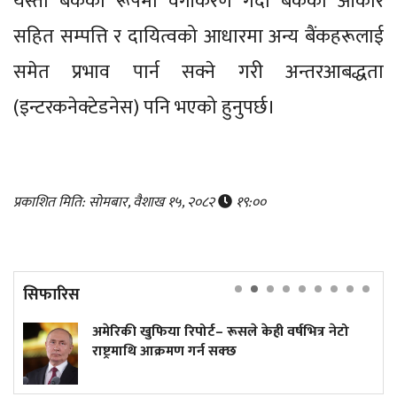
यस्तो बैंकको रूपमा वर्गीकरण गर्दा बैंकको आकार
सहित सम्पत्ति र दायित्वको आधारमा अन्य बैंकहरूलाई
समेत प्रभाव पार्न सक्ने गरी अन्तरआबद्धता
(इन्टरकनेक्टेडनेस) पनि भएको हुनुपर्छ।
प्रकाशित मिति: सोमबार, वैशाख १५, २०८२
१९:००
सिफारिस
िया रिपोर्ट– रूसले केही वर्षभित्र नेटो
अनलाइन होइन,
 आक्रमण गर्न सक्छ