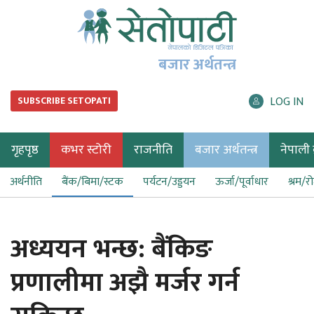
बजार अर्थतन्त्र
LOG IN
SUBSCRIBE SETOPATI
गृहपृष्ठ
कभर स्टोरी
राजनीति
बजार अर्थतन्त्र
नेपाली ब
अर्थनीति
बैंक/बिमा/स्टक
पर्यटन/उड्डयन
ऊर्जा/पूर्वाधार
श्रम/र
अध्ययन भन्छ: बैंकिङ
प्रणालीमा अझै मर्जर गर्न