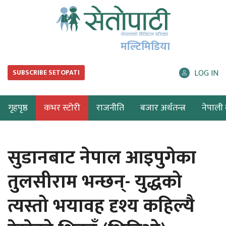
मल्टिमिडिया
LOG IN
SUBSCRIBE SETOPATI
गृहपृष्ठ
कभर स्टोरी
राजनीति
बजार अर्थतन्त्र
नेपाली ब
सुडानबाट नेपाल आइपुगेका
तुलसीराम भन्छन्- युद्धको
त्यस्तो भयावह दृश्य कहिल्यै