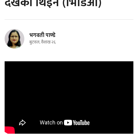
देखेको थिइनँ (भिडिओ)
भगवती पाण्डे
बुटवल, वैशाख २६