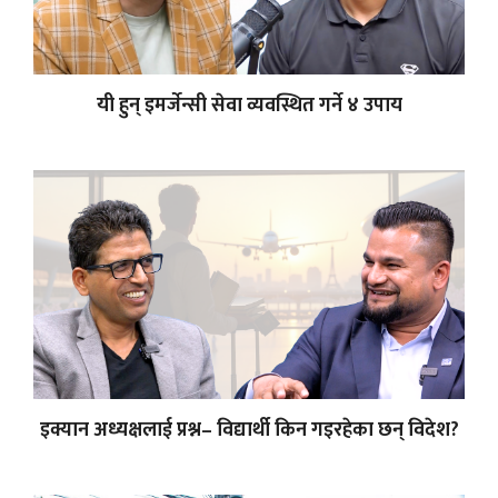
यी हुन् इमर्जेन्सी सेवा व्यवस्थित गर्ने ४ उपाय
इक्यान अध्यक्षलाई प्रश्न– विद्यार्थी किन गइरहेका छन् विदेश?