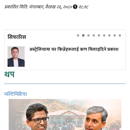
प्रकाशित मिति: मंगलबार, वैशाख २६, २०८०
१८:१८
सिफारिस
यामा घर किन्नेहरूलाई ऋण मिलाइदिने प्रकाश
प्रधानमन्त्री ब
थप
मल्टिमिडिया