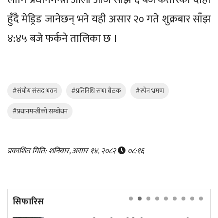
हुँदै मेड्रिड जानेछन् भने यही असार २० गते शुक्रबार साँझ
४:४५ बजे फर्कने तालिका छ ।
#संघीय संसद भवन
#प्रतिनिधि सभा बैठक
#स्पेन भ्रमण
#प्रधानमन्त्रीको सम्बोधन
प्रकाशित मिति: शनिबार, असार १४, २०८२
०८:१६
सिफारिस