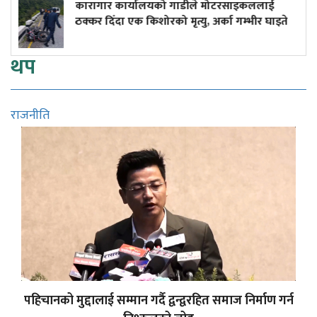
ार कार्यालयको गाडीले मोटरसाइकललाई
दुर्घटनाले
दिँदा एक किशोरको मृत्यु, अर्का गम्भीर घाइते
कमाइले
थप
राजनीति
पहिचानको मुद्दालाई सम्मान गर्दै द्वन्द्वरहित समाज निर्माण गर्न