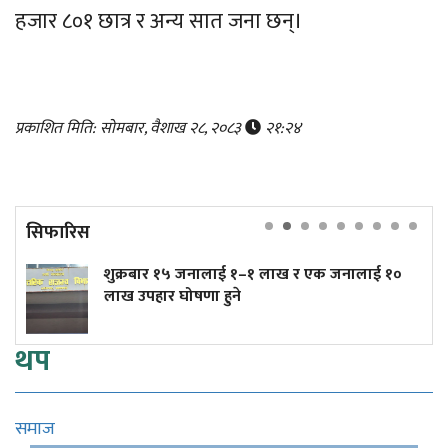
हजार ८०१ छात्र र अन्य सात जना छन्।
प्रकाशित मिति: सोमबार, वैशाख २८, २०८३
२१:२४
सिफारिस
जनालाई १–१ लाख र एक जनालाई १०
त्रिपुरेश्वरमा तीव्र
षणा हुने
(तस्बिरहरू)
थप
समाज