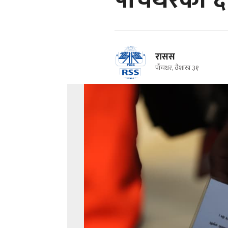
पाँचथरका ६ 
रासस
पाँचथर, वैशाख ३१