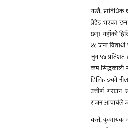
यस्तै, प्राविध
ग्रेडेड भएका छन
छन्। यहाँको हि
४८ जना विद्यार्
जुन ५४ प्रतिशत ह
कम सिद्धकाली मा
हिलिहाङको नीलगि
उत्तीर्ण गराउ
राजन आचार्यले 
यस्तै, कुम्माय