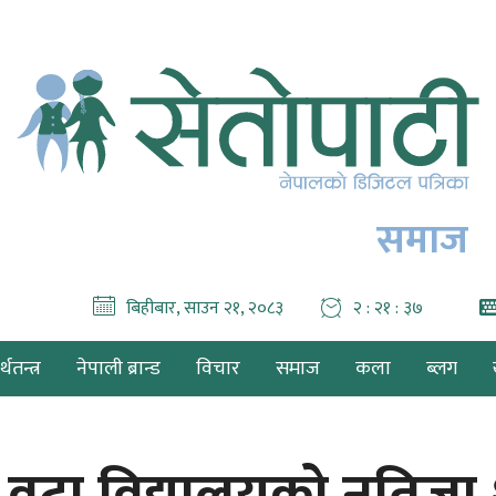
समाज
बिहीबार, साउन २१, २०८३
२ : २१ : ३९
थतन्त्र
नेपाली ब्रान्ड
विचार
समाज
कला
ब्लग