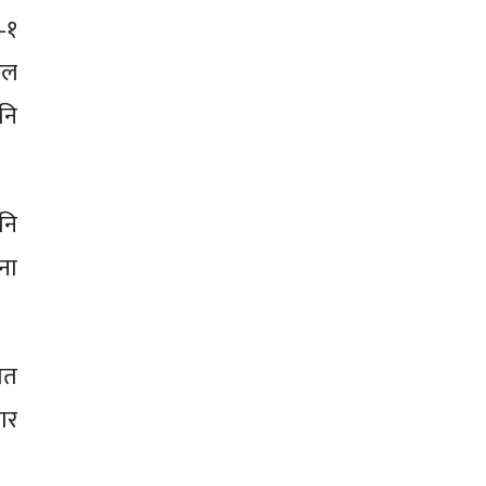
–१
ुल
नि
नि
ना
ित
ार