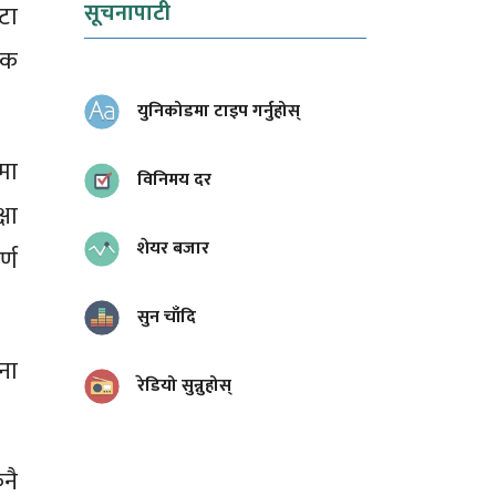
सूचनापाटी
टा
िक
युनिकोडमा टाइप गर्नुहोस्
मा
विनिमय दर
षा
शेयर बजार
्ण
सुन चाँदि
ना
रेडियो सुन्नुहोस्
नै