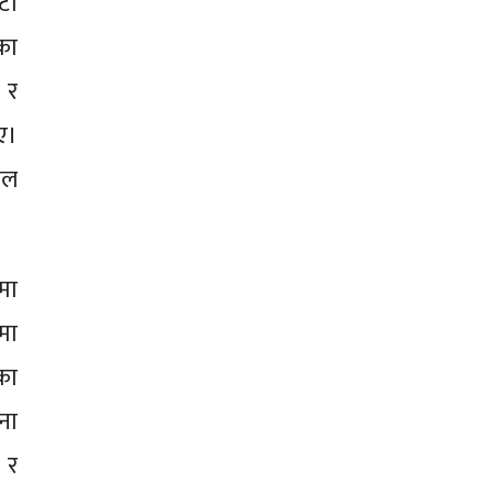
टा
का
 र
ए।
फल
मा
मा
का
ना
 र