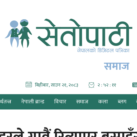
समाज
बिहीबार, साउन २१, २०८३
२ : ५२ : १३
थतन्त्र
नेपाली ब्रान्ड
विचार
समाज
कला
ब्लग