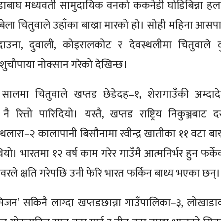
डाबाघ मध्यवर्ती सामुदायिक वनको ककनेडी घोडिबिन्ना हला
ा बेला चितुवाले उहाँका बाख्रा मारको हो। सोही महिना आसप
दाउना, दुवाली, कोइरालकोट र देवस्थलीमा चितुवाले द
पशुचौपाया नोक्सान गरेको देखिन्छ।
ालमा चितुवाले खप्तड छेडेदह–१, शेरागाउँकी अम्दादे
 रित्तो पारिदियो। यस्तै, खप्तड राष्ट्रिय निकुञ्जबाट दस
लारा–२ कालापानी बिसौनामा रवीन्द्र खातीका ११ वटा बाख्
यो। भारतमा १२ वर्ष काम गरेर गाउँमै आत्मनिर्भर हुन फर्के
रले क्षति गरेपछि उनी फेरि भारत फर्किन बाध्य भएका छन
 ‘सिजन’ सकिनै लाग्दा खप्तडछान्ना गाउँपालिका–३, लोखाडा