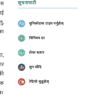
सूचनापाटी
पास
ाई
ु,
युनिकोडमा टाइप गर्नुहोस्
का
विनिमय दर
शेयर बजार
ा,
गर
सुन चाँदि
की
रेडियो सुन्नुहोस्
एक
छ।