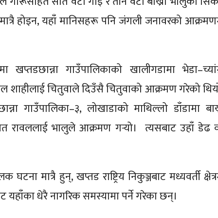
ल गोरूसहित सात वटा गाई र तीन वटा बाख्रा भालुको सिक
मात्रै होइन, यहाँ मानिसहरू पनि जंगली जनावरको आक्रमण
ा खप्तडछान्ना गाउँपालिकाको खालीगडामा भेडा–च्यांग्
ल शाहीलाई चितुवाले दिउँसै चितुवाको आक्रमण गरेको थिय
ान्ना गाउँपालिका–३, लोखाडाको माथिल्लो डाँडामा बाख्
मत रावललाई भालुले आक्रमण गर्‍यो। त्यसबाट उहाँ डेढ वर
 घटना मात्रै हुन्, खप्तड राष्ट्रिय निकुञ्जबाट मध्यवर्ती क्षेत्
ट यहाँका धेरै नागरिक समस्यामा पर्ने गरेका छन्।