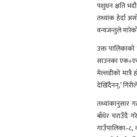
पशुधन क्षति भदौ
तथ्यांक हेर्दा 
वन्यजन्तुले मार
उक्त पालिकाको म
साउनका एक÷एक प
मेल्तडीको मात्र
देखिँदैनन्,’ गिरील
तथ्यांकानुसार 
बाँधेर चराउँदै 
गाउँपालिका–८, 