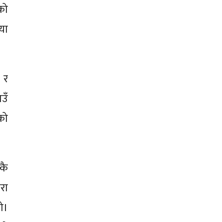
को
या
 र
उँ
को
कै
रा
ो।