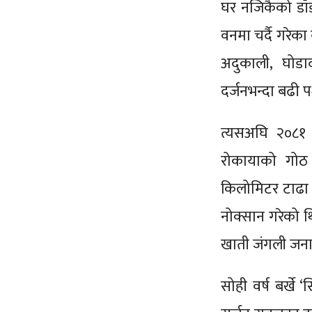
घर नजिकैको डाँ
वनमा चर्दै गरेक
अदुकाली, घोडा
दर्जनभन्दा बढी 
त्यसअघि २०८१ स
रोकायाको गोठ नै
किलोमिटर टाढा थ
नोक्सान गरेको थि
खाती जंगली जनाव
सोही वर्ष बर्खे