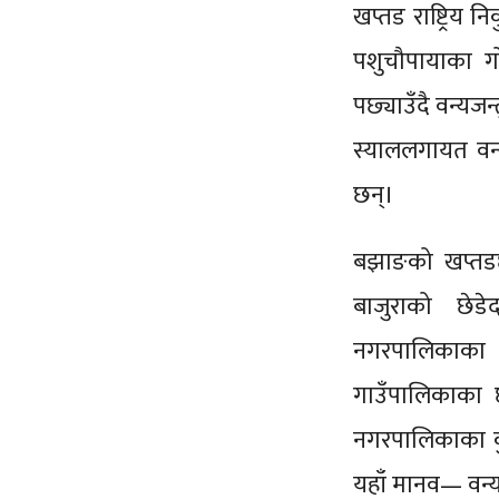
खप्तड राष्ट्रिय 
पशुचौपायाका गो
पछ्याउँदै वन्यज
स्याललगायत वन्य
छन्।
बझाङको खप्तडछ
बाजुराको छे
नगरपालिकाका
गाउँपालिकाका 
नगरपालिकाका कु
यहाँ मानव— वन्य