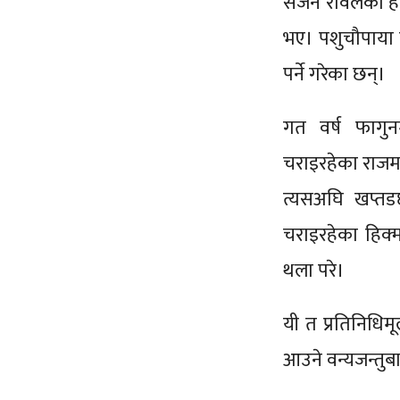
सर्जन रावलका ह
भए। पशुचौपाया 
पर्ने गरेका छन्।
गत वर्ष फागुनम
चराइरहेका राजम
त्यसअघि खप्तडछ
चराइरहेका हिक्
थला परे।
यी त प्रतिनिधिमूलक
आउने वन्यजन्तुबा