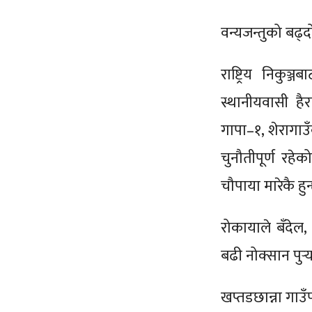
वन्यजन्तुको बढ्
राष्ट्रिय निकुञ
स्थानीयवासी ह
गापा–१, शेरागाउँ
चुनौतीपूर्ण रहेक
चौपाया मारेकै हु
रोकायाले बँदेल, 
बढी नोक्सान पुर्
खप्तडछान्ना गाउ