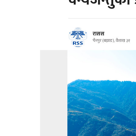
वन्यजन्तुका 
रासस
चैनपुर (बझाङ), वैशाख ३१