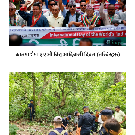
काठमाडौंमा ३२ औं विश्व आदिवासी दिवस (तस्बिरहरू)