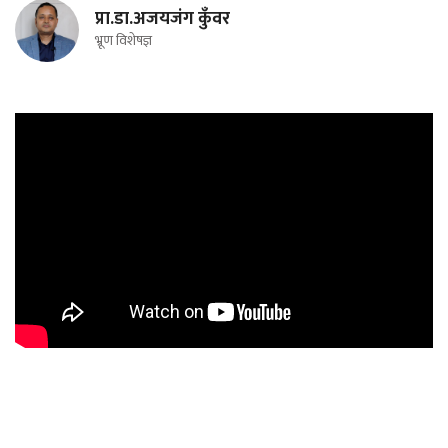
प्रा.डा.अजयजंग कुँवर
भ्रूण विशेषज्ञ