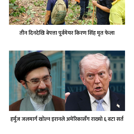
तीन दिनदेखि बेपत्ता पूर्वमेयर किरण सिंह मृत फेला
हर्मुज जलमार्ग खोल्न इरानले अमेरिकासँग राख्यो ६ वटा सर्त