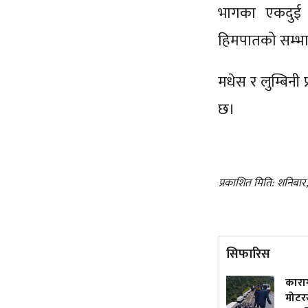
भागका एकदुई स
हिमपातको सम्भ
मधेस र लुम्बिनी
छ।
प्रकाशित मिति: शनिबार
सिफारिस
५० वर्षमा अटोरिक्सा चालक
कारागार 
बनेकी सुशीला
मोटरसाइक