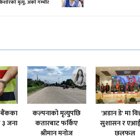
ो मृत्यु, अर्का गम्भीर
 बैंकका
कल्पनाको मृत्युपछि
'अडान डे' मा वित
त ३ जना
कतारबाट फर्किए
सुशासन र एआई
श्रीमान मनोज
छलफल