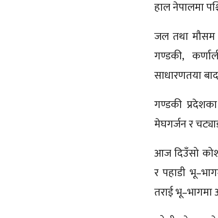
हाल नेपालमा पश्
जल तथा मौसम वि
गण्डकी, कर्णा
साधारणतया बादल
गण्डकी प्रदेशका
मेघगर्जन र चट्य
आज दिउँसो कोशी
र पहाडी भू–भाग
तराई भू–भागमा 