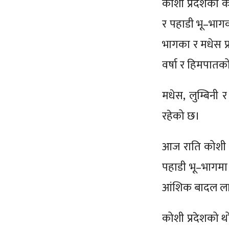
कोशी प्रदेशका क
र पहाडी भू–भागका
भागका र मधेस प
वर्षा र हिमपातक
मधेस, लुम्बिनी र
रहेको छ।
आज राति कोशी प
पहाडी भू–भागमा
आंशिक बादल लाग
कोशी प्रदेशको थ