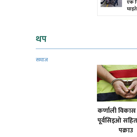
एक किशोरक
घाइते
थप
समाज
कर्णाली विकास
पूर्वसिइओ सहि
पक्राउ