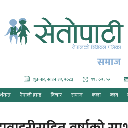
समाज
शुक्रबार, साउन २२, २०८३
११ : ०३ : ००
थतन्त्र
नेपाली ब्रान्ड
विचार
समाज
कला
ब्लग