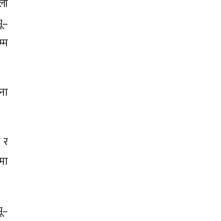
ली
ू–
्म
ना
 र
मा
ू–