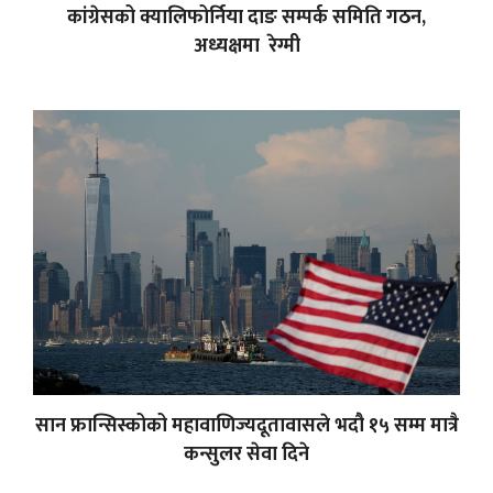
कांग्रेसको क्यालिफोर्निया दाङ सम्पर्क समिति गठन,
अध्यक्षमा रेग्मी
सान फ्रान्सिस्कोको महावाणिज्यदूतावासले भदौ १५ सम्म मात्रै
कन्सुलर सेवा दिने