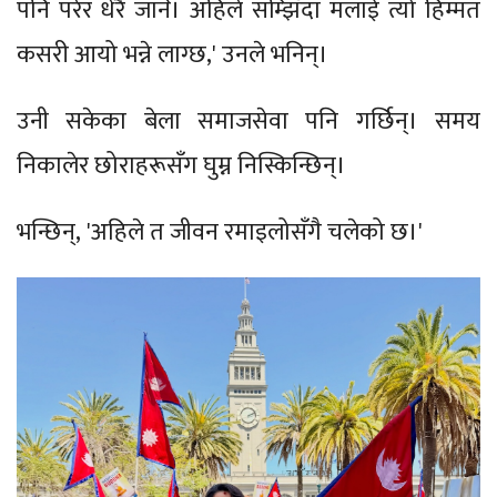
पनि परेर धेरै जानेँ। अहिले सम्झिँदा मलाई त्यो हिम्मत
कसरी आयो भन्ने लाग्छ,' उनले भनिन्।
उनी सकेका बेला समाजसेवा पनि गर्छिन्। समय
निकालेर छोराहरूसँग घुम्न निस्किन्छिन्।
भन्छिन्, 'अहिले त जीवन रमाइलोसँगै चलेको छ।'