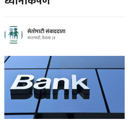
ध्यानाकर्षण
सेतोपाटी संवाददाता
काठमाडौं, वैशाख ३१