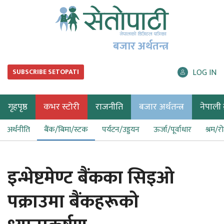
बजार अर्थतन्त्र
LOG IN
SUBSCRIBE SETOPATI
गृहपृष्ठ
कभर स्टोरी
राजनीति
बजार अर्थतन्त्र
नेपाली ब
अर्थनीति
बैंक/बिमा/स्टक
पर्यटन/उड्डयन
ऊर्जा/पूर्वाधार
श्रम/र
इन्भेष्टमेण्ट बैंकका सिइओ
पक्राउमा बैंकहरूको