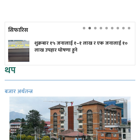
सिफारिस
ुक्रबार १५ जनालाई १–१ लाख र एक जनालाई १०
त्रिपु
ख उपहार घोषणा हुने
(तस्ब
थप
बजार अर्थतन्त्र