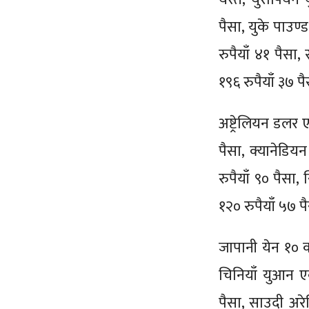
पैसा, युके पाउण्
रुपैयाँ ४१ पैसा,
१९६ रुपैयाँ ३७
अष्ट्रेलियन डलर 
पैसा, क्यानेडि
रुपैयाँ ९० पैसा,
१२० रुपैयाँ ५७ 
जापानी येन १० को
चिनियाँ युआन ए
पैसा, साउदी अर