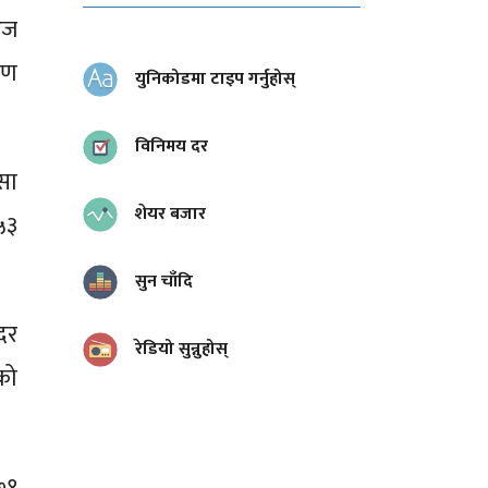
आज
रण
युनिकोडमा टाइप गर्नुहोस्
विनिमय दर
सा
शेयर बजार
५३
सुन चाँदि
दर
रेडियो सुन्नुहोस्
को
७१