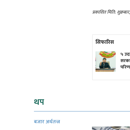
प्रकाशित मिति: शुक्रबा
सिफारिस
दुर्घटनाले डुबेको व्यवसाय, ब्युँताए
५ उदाहरण
कोरियाको कमाइले
सरकारी
परिणाम
थप
बजार अर्थतन्त्र