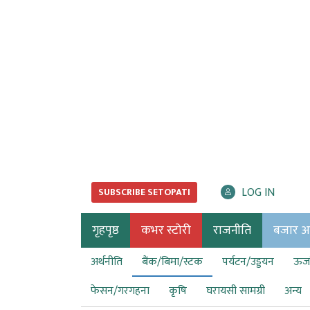
LOG IN
SUBSCRIBE SETOPATI
गृहपृष्ठ
कभर स्टोरी
राजनीति
बजार अर्
अर्थनीति
बैंक/बिमा/स्टक
पर्यटन/उड्डयन
ऊर्ज
फेसन/गरगहना
कृषि
घरायसी सामग्री
अन्य