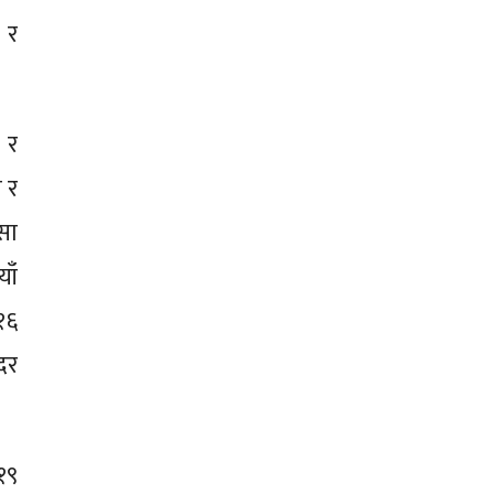
 र
 र
 र
ैसा
ाँ
१६
दर
१९