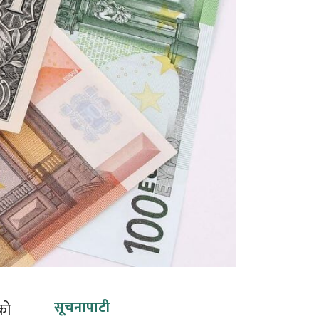
सूचनापाटी
ेको