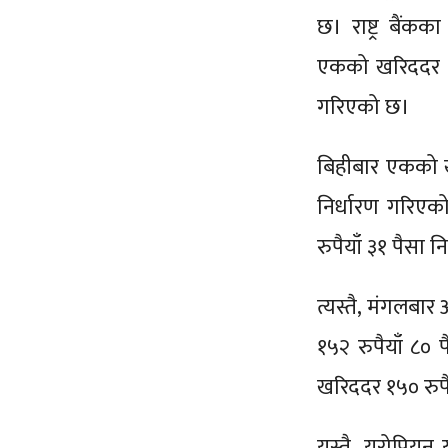
छ। राष्ट्र बै
एकको खरिददर १५२
गरिएको छ।
बिहीबार एकको खर
निर्धारण गरिएक
रुपैयाँ ३१ पैसा 
त्यस्तै, मंगलबा
१५२ रुपैयाँ ८०
खरिददर १५० रुपैय
यस्तै, युरोपियन