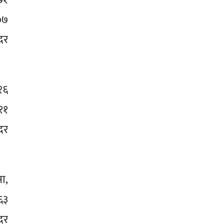
०७
दर
१६
११
दर
ा,
६३
दर