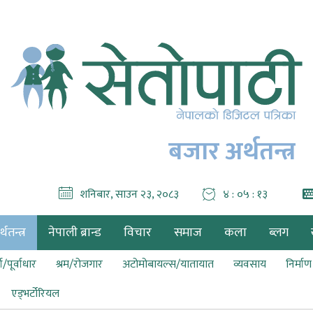
बजार अर्थतन्त्र
शनिबार, साउन २३, २०८३
४ : ०५ : १४
थतन्त्र
नेपाली ब्रान्ड
विचार
समाज
कला
ब्लग
ा/पूर्वाधार
श्रम/रोजगार
अटोमोबायल्स/यातायात
व्यवसाय
निर्मा
एड्भर्टोरियल