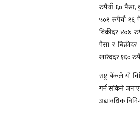
रुपैयाँ ६० पैसा
५०१ रुपैयाँ १६
बिक्रीदर ४०७ र
पैसा र बिक्रीद
खरिददर १६० रुपैय
राष्ट्र बैंकले
गर्न सकिने जनाए
अद्यावधिक विनिम