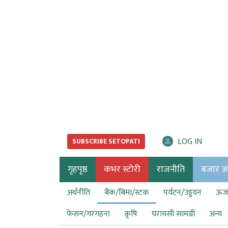
LOG IN
SUBSCRIBE SETOPATI
गृहपृष्ठ
कभर स्टोरी
राजनीति
बजार अर्
अर्थनीति
बैंक/बिमा/स्टक
पर्यटन/उड्डयन
ऊर्ज
फेसन/गरगहना
कृषि
घरायसी सामग्री
अन्य