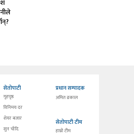
ंश
नीले
ान्?
सेतोपाटी
प्रधान सम्पादक
गृहपृष्ठ
अमित ढकाल
विनिमय दर
शेयर बजार
सेतोपाटी टीम
सुन चाँदि
हाम्रो टीम