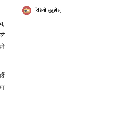
रेडियो सुन्नुहोस्
य,
ले
ने
दै
रमा