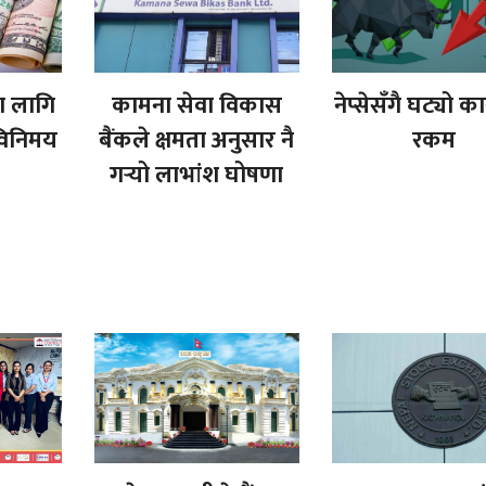
 लागि
कामना सेवा विकास
नेप्सेसँगै घट्यो क
 विनिमय
बैंकले क्षमता अनुसार नै
रकम
गर्‍यो लाभांश घोषणा