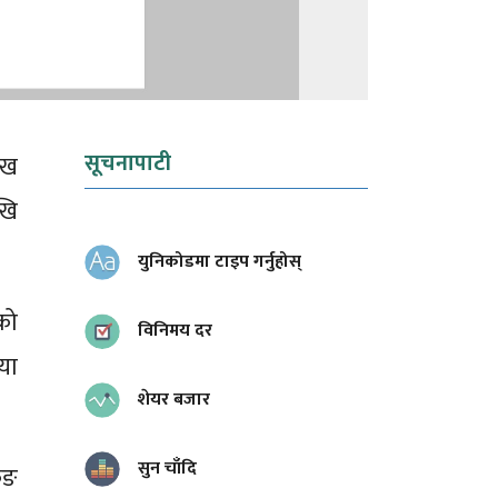
सूचनापाटी
ुख
खि
युनिकोडमा टाइप गर्नुहोस्
को
विनिमय दर
या
शेयर बजार
सुन चाँदि
िङ