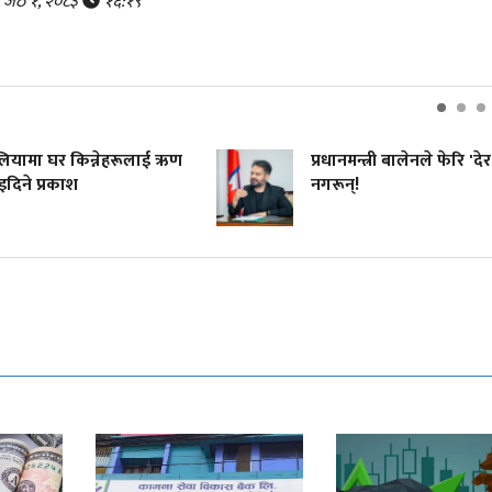
र, जेठ १, २०८३
१६:१९
रेलियामा घर किन्नेहरूलाई ऋण
प्रधानमन्त्री बालेनले फेरि 'देर
दिने प्रकाश
नगरून्!