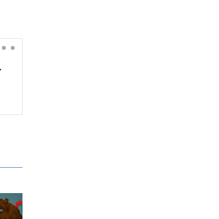
'
अनलाइन होइन, जताततै लाइन!