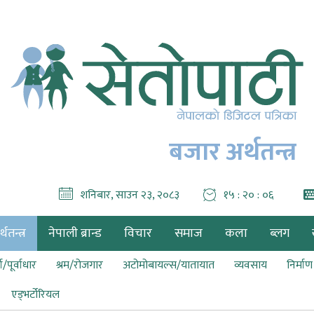
बजार अर्थतन्त्र
शनिबार, साउन २३, २०८३
१५ : २० : ०८
थतन्त्र
नेपाली ब्रान्ड
विचार
समाज
कला
ब्लग
ा/पूर्वाधार
श्रम/रोजगार
अटोमोबायल्स/यातायात
व्यवसाय
निर्मा
एड्भर्टोरियल