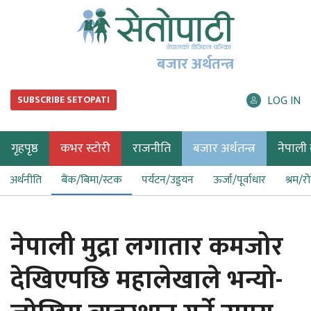
बजार अर्थतन्त्र
LOG IN
SUBSCRIBE SETOPATI
गृहपृष्ठ
कभर स्टोरी
राजनीति
बजार अर्थतन्त्र
नेपाली ब
अर्थनीति
बैंक/बिमा/स्टक
पर्यटन/उड्डयन
ऊर्जा/पूर्वाधार
श्रम/र
नेपाली मुद्रा लगातार कमजोर
देखिएपछि महालेखाले भन्यो-