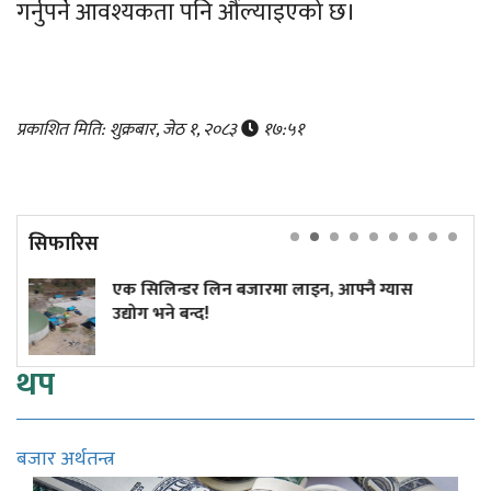
गर्नुपर्ने आवश्यकता पनि औंल्याइएको छ।
प्रकाशित मिति: शुक्रबार, जेठ १, २०८३
१७:५१
सिफारिस
िलिन्डर लिन बजारमा लाइन, आफ्नै ग्यास
आज केही 
 भने बन्द!
थप
बजार अर्थतन्त्र