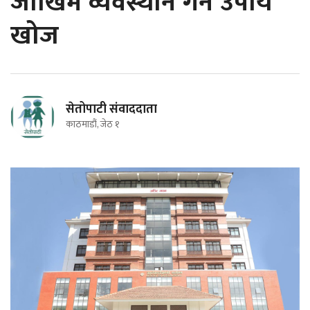
जोखिम व्यवस्थान गर्ने उपाय
खोज
सेतोपाटी संवाददाता
काठमाडौं, जेठ १