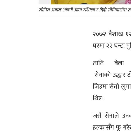
सोनिस अवाल आफ्नी आमा रश्मिला र दिदी सोनियासँग। तस्
२०७२ वैशाख १२ 
घरमा २२ घन्टा प
त्यति बेल
सेनाको उद्धार 
जिउमा सेतो लुगा
थिए।
जसै सेनाले उ
हल्कासँग फू गरे