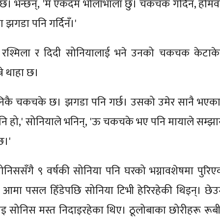
ाग्छ। भन्छन्, 'म एकदम भोलाभाला छु। चकचक गर्दिनँ, होमवर
ँग झगडा पनि गर्दिनँ।'
रश्मिला र दिदी सोनियालाई भने उनको चकचक केटाके
्ने थाहा छ।
निकै चकचके छ। झगडा पनि गर्छ। उसको उमेर सानै भएका
पनि हो,' सोनियाले भनिन्, 'ऊ चकचके भए पनि मायाले सम्झा
छ।'
सोनिससँगै ९ वर्षकी सोनिया पनि घरको भग्नावशेषमा पुरिए
न आमा पसल हिँडेपछि सोनिया टिभी हेरिरहेकी थिइन्। छेउ
इ सोनिस मस्त निदाइरहेका थिए। ठूलोबाका छोरीहरू रूबी