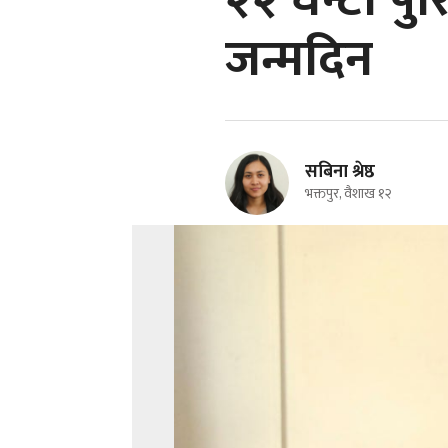
२२ घन्टा पु
जन्मदिन
सबिना श्रेष्ठ
भक्तपुर, वैशाख १२