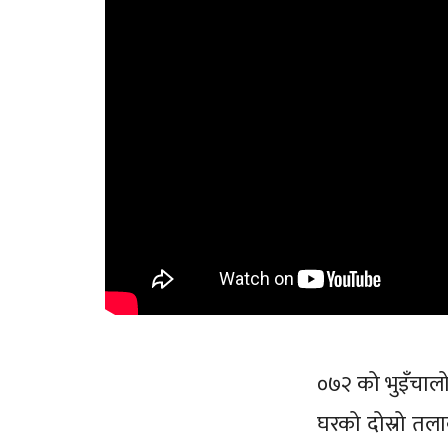
०७२ को भुइँचाल
घरको दोस्रो तल