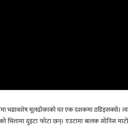
ोमा भग्नावशेष मूलढोकाको घर एक दशकमा ठडिइसक्यो। त्य
ाको भित्तामा दुइटा फोटा छन्। एउटामा बालक सोनिस माटो