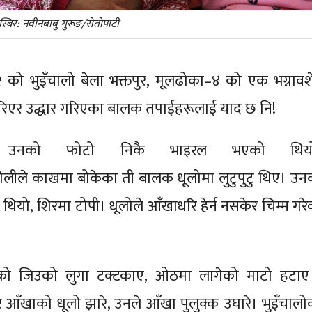
बिर: नवीनबाबु गुरूङ/सेतोपाटी
को भुइँचालो बेला भक्तपुर, मूलढोका–४ को एक भग्नावश
ुरिएर उद्धार गरिएका बालक तपाईंहरूलाई याद छ नि!
ा उनको फोटो निकै भाइरल भएको थिय
टोलीले काखमा बोकेका ती बालक धूलोमा लुटुपुटु थिए। उन
 थियो, शिरमा टोपी। धूलोले आँखाधरि हेर्न नसकेर चिम्म गरे
नको जिउको लुगा टक्टकाए, ओठमा लागेको माटो हटाए
र आँखाको धूलो झारे, उनले आँखा पुलुक्क उघारे। भुइँचालो