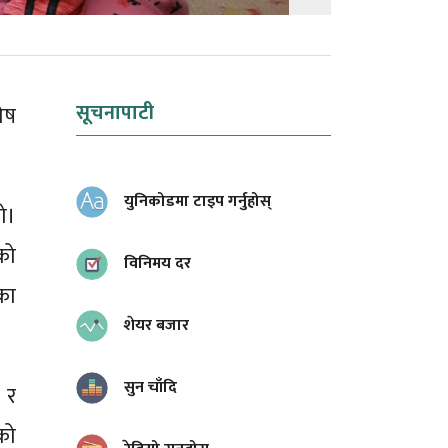
सूचनापाटी
ेष
युनिकोडमा टाइप गर्नुहोस्
ो।
को
विनिमय दर
का
शेयर बजार
सुन चाँदि
 र
को