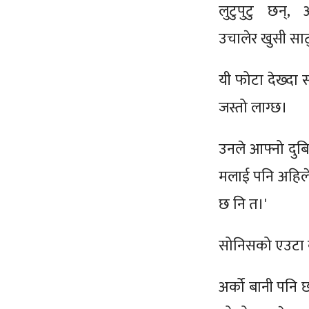
लुटुपुटु छन्
उचालेर खुसी साट्
यी फोटा देख्दा 
जस्तो लाग्छ।
उनले आफ्नो दुबिध
मलाई पनि अहिले म
छ नि त।'
सोनिसको एउटा बा
अर्को बानी पनि