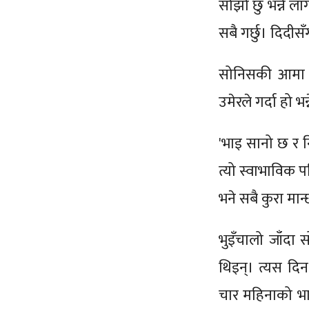
सोझो छु भन्ने ल
सबै गर्छु। दिदीस
सोनिसकी आमा 
उमेरले गर्दा हो भन
'भाइ सानो छ र 
त्यो स्वाभाविक 
भने सबै कुरा मान्
भुइँचालो जाँदा 
थिइन्। त्यस दि
चार महिनाको भा