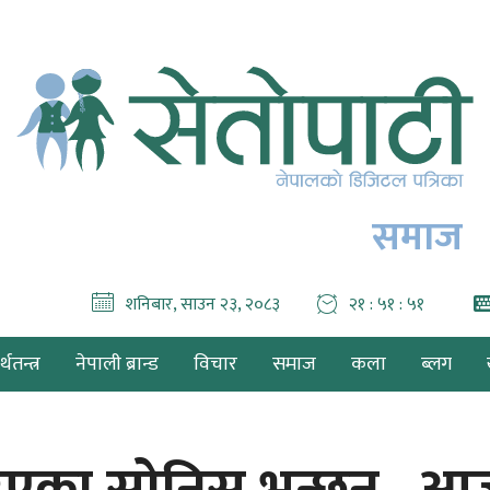
समाज
शनिबार, साउन २३, २०८३
२१ : ५१ : ५३
थतन्त्र
नेपाली ब्रान्ड
विचार
समाज
कला
ब्लग