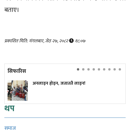
बताए।
प्रकाशित मिति: मंगलबार, जेठ २७, २०८२
१८:०७
सिफारिस
अनलाइन होइन, जताततै लाइन!
थप
समाज