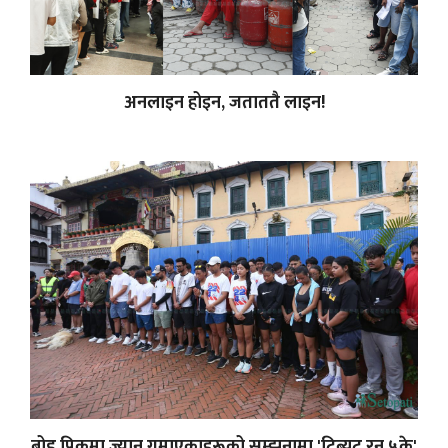
अनलाइन होइन, जताततै लाइन!
ब्रोड पिकमा ज्यान गुमाएकाहरूको सम्झनामा 'ट्रिब्युट रन ५के'