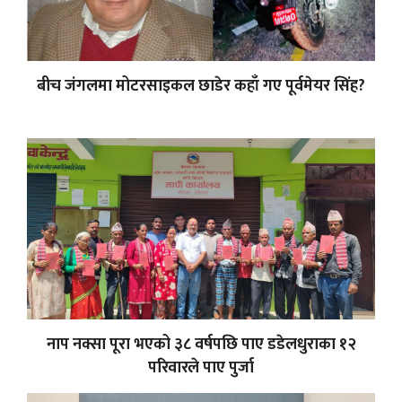
बीच जंगलमा मोटरसाइकल छाडेर कहाँ गए पूर्वमेयर सिंह?
नाप नक्सा पूरा भएको ३८ वर्षपछि पाए डडेलधुराका १२
परिवारले पाए पुर्जा