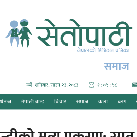
समाज
शनिबार, साउन २३, २०८३
१ : ०६ : ००
थतन्त्र
नेपाली ब्रान्ड
विचार
समाज
कला
ब्लग