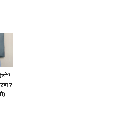
ियो?
कारण र
ओ)