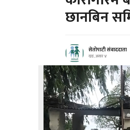
कारागारमै ब
छानबिन सम
सेतोपाटी संवाददाता
दाङ, असार ४