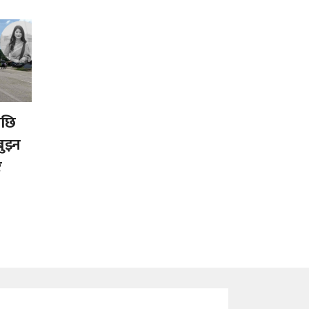
पछि
ुझ्न
र