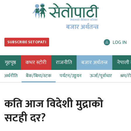
बजार अर्थतन्त्र
LOG IN
SUBSCRIBE SETOPATI
गृहपृष्ठ
कभर स्टोरी
राजनीति
बजार अर्थतन्त्र
नेपाली ब
अर्थनीति
बैंक/बिमा/स्टक
पर्यटन/उड्डयन
ऊर्जा/पूर्वाधार
श्रम/र
कति आज विदेशी मुद्राको
सटही दर?